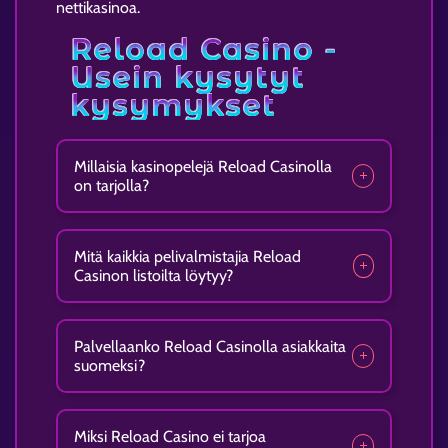
nettikasinoa.
Reload Casino -
Usein kysytyt
kysymykset
Millaisia kasinopelejä Reload Casinolla
on tarjolla?
Mitä kaikkia pelivalmistajia Reload
Casinon listoilta löytyy?
Palvellaanko Reload Casinolla asiakkaita
suomeksi?
Miksi Reload Casino ei tarjoa