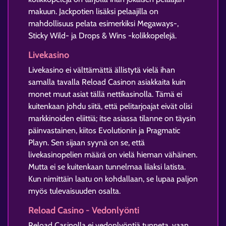
makuun. Jackpotien lisäksi pelaajilla on
mahdollisuus pelata esimerkiksi Megaways-,
Sticky Wild- ja Drops & Wins -kolikkopelejä.
Livekasino
Livekasino ei välttämättä ällistytä vielä ihan
samalla tavalla Reload Casinon asiakkaita kuin
monet muut asiat tällä nettikasinolla. Tämä ei
kuitenkaan johdu siitä, että pelitarjoajat eivät olisi
markkinoiden eliittiä; itse asiassa tilanne on täysin
päinvastainen, kiitos Evolutionin ja Pragmatic
Playn. Sen sijaan syynä on se, että
livekasinopelien määrä on vielä hieman vähäinen.
Mutta ei se kuitenkaan tunnelmaa liiaksi latista.
Kun nimittäin laatu on kohdallaan, se lupaa paljon
myös tulevaisuuden osalta.
Reload Casino - Vedonlyönti
Reload Casinolla ei vedonlyöntiä tunneta, vaan