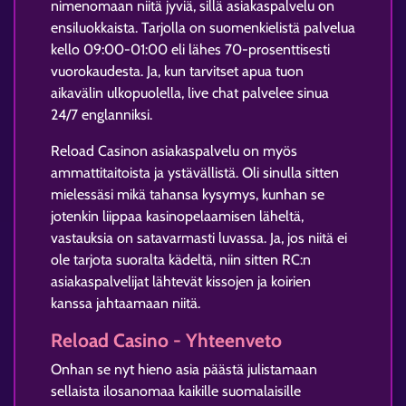
nimenomaan niitä jyviä, sillä asiakaspalvelu on
ensiluokkaista. Tarjolla on suomenkielistä palvelua
kello 09:00-01:00 eli lähes 70-prosenttisesti
vuorokaudesta. Ja, kun tarvitset apua tuon
aikavälin ulkopuolella, live chat palvelee sinua
24/7 englanniksi.
Reload Casinon asiakaspalvelu on myös
ammattitaitoista ja ystävällistä. Oli sinulla sitten
mielessäsi mikä tahansa kysymys, kunhan se
jotenkin liippaa kasinopelaamisen läheltä,
vastauksia on satavarmasti luvassa. Ja, jos niitä ei
ole tarjota suoralta kädeltä, niin sitten RC:n
asiakaspalvelijat lähtevät kissojen ja koirien
kanssa jahtaamaan niitä.
Reload Casino - Yhteenveto
Onhan se nyt hieno asia päästä julistamaan
sellaista ilosanomaa kaikille suomalaisille