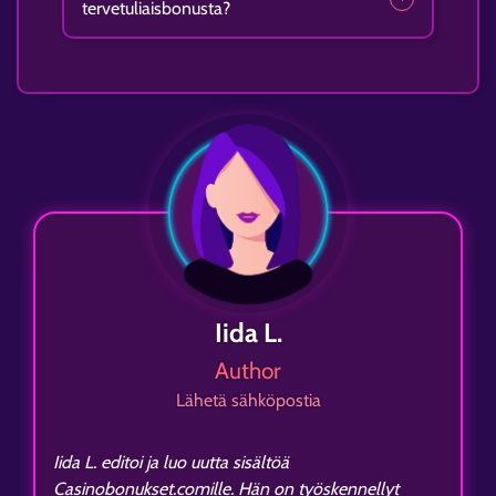
tervetuliaisbonusta?
Iida L.
Author
Lähetä sähköpostia
Iida L. editoi ja luo uutta sisältöä
Casinobonukset.comille. Hän on työskennellyt