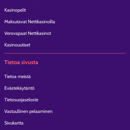
Kasinopelit
Maksutavat Nettikasinoilla
Verovapaat Nettikasinot
Kasinouutiset
Tietoa sivusta
Tietoa meistä
Evästekäytäntö
Tietosuojaseloste
Vastuullinen pelaaminen
Sivukartta