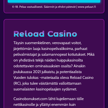
K-18. Pelaa vastuullisesti.
Säännöt ja ehdot pätevät
| www.peluuri.fi
Reload Casino
Täysin suomenkielinen, verovapaat voitot,
järjettömän laaja kasinopelivalikoima, parhaat
pelivalmistajat ja salamannopeat kotiutukset. Mikä
on yhdistävä tekijä näiden huippukasinoilta
odotettavien ominaisuuksien osalta? Ainakin
joulukuussa 2021 julkaistu, ja potentiaalista
Vuoden tulokas -materiaalia oleva Reload Casino
(RC), joka tulee väistämättä valloittamaan
suomalaisten kasinopelaajien sydämet.
Casinobonukset.com lähti kujeilemaan tälle
nettikasinolle ja yllättyi enemmän kuin