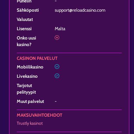
Puhelin
-
Sähköposti
support@reloadcasino.com
Valuutat
Lisenssi
Malta
Onko uusi
kasino?
CASINON PALVELUT
Mobiilikasino
Livekasino
Tarjotut
pelityypit
Muut palvelut
-
MAKSUVAIHTOEHDOT
Trustly kasinot