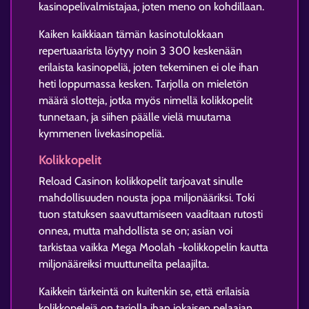
kasinopelivalmistajaa, joten meno on kohdillaan.
Kaiken kaikkiaan tämän kasinotulokkaan
repertuaarista löytyy noin 3 300 keskenään
erilaista kasinopeliä, joten tekeminen ei ole ihan
heti loppumassa kesken. Tarjolla on mieletön
määrä slotteja, jotka myös nimellä kolikkopelit
tunnetaan, ja siihen päälle vielä muutama
kymmenen livekasinopeliä.
Kolikkopelit
Reload Casinon kolikkopelit tarjoavat sinulle
mahdollisuuden nousta jopa miljonääriksi. Toki
tuon statuksen saavuttamiseen vaaditaan rutosti
onnea, mutta mahdollista se on; asian voi
tarkistaa vaikka Mega Moolah -kolikkopelin kautta
miljonääreiksi muuttuneilta pelaajilta.
Kaikkein tärkeintä on kuitenkin se, että erilaisia
kolikkopelejä on tarjolla ihan jokaisen pelaajan