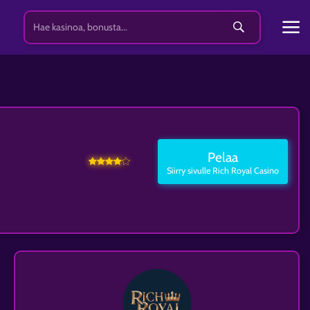
Pelaa
Siirry sivulle Rich Royal Casino