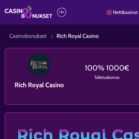
Nettikasinot
Casinobonukset
Rich Royal Casino
100% 1000€
Talletusbonus
Rich Royal Casino
Rich Royal Ca