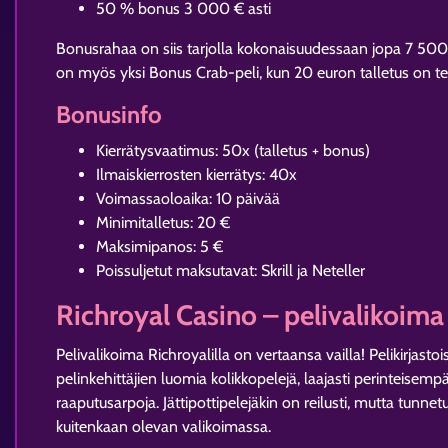
50 % bonus 3 000 € asti
Bonusrahaa on siis tarjolla kokonaisuudessaan jopa 7 500 e
on myös yksi Bonus Crab-peli, kun 20 euron talletus on te
Bonusinfo
Kierrätysvaatimus: 50x (talletus + bonus)
Ilmaiskierrosten kierrätys: 40x
Voimassaoloaika: 10 päivää
Minimitalletus: 20 €
Maksimipanos: 5 €
Poissuljetut maksutavat: Skrill ja Neteller
Richroyal Casino – pelivalikoima
Pelivalikoima Richroyalilla on vertaansa vailla! Pelikirjas
pelinkehittäjien luomia kolikkopelejä, laajasti perinteisem
raaputusarpoja. Jättipottipelejäkin on reilusti, mutta tunnet
kuitenkaan olevan valikoimassa.