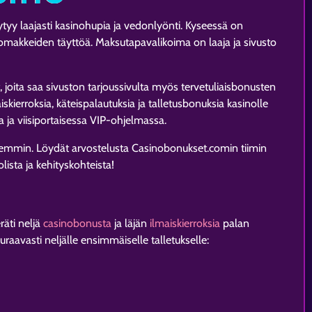
ytyy laajasti kasinohupia ja vedonlyönti. Kyseessä on
 lomakkeiden täyttöä. Maksutapavalikoima on laaja ja sivusto
joita saa sivuston tarjoussivulta myös tervetuliaisbonusten
iskierroksia, käteispalautuksia ja talletusbonuksia kasinolle
a ja viisiportaisessa VIP-ohjelmassa.
mmin. Löydät arvostelusta Casinobonukset.comin tiimin
lista ja kehityskohteista!
räti neljä
casinobonusta
ja läjän
ilmaiskierroksia
palan
uraavasti neljälle ensimmäiselle talletukselle: