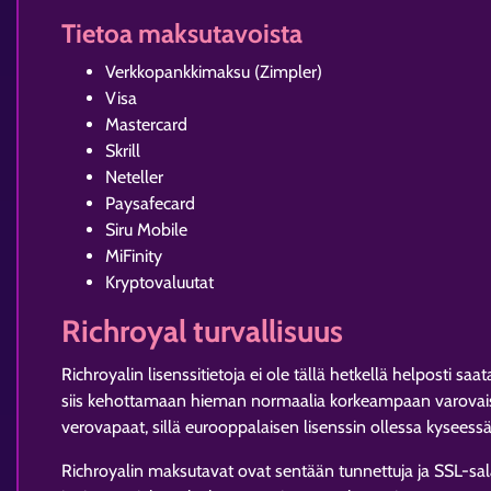
Tietoa maksutavoista
Verkkopankkimaksu (Zimpler)
Visa
Mastercard
Skrill
Neteller
Paysafecard
Siru Mobile
MiFinity
Kryptovaluutat
Richroyal turvallisuus
Richroyalin lisenssitietoja ei ole tällä hetkellä helposti s
siis kehottamaan hieman normaalia korkeampaan varovaisuu
verovapaat, sillä eurooppalaisen lisenssin ollessa kyseessä l
Richroyalin maksutavat ovat sentään tunnettuja ja SSL-sal