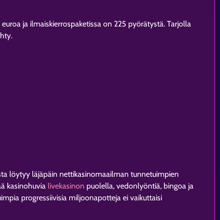
uroa ja ilmaiskierrospaketissa on 225 pyörätystä. Tarjolla
hty.
toista löytyy läjäpäin nettikasinomaailman tunnetuimpien
pää kasinohuvia
livekasinon
puolella, vedonlyöntiä, bingoa ja
uimpia progressiivisia miljoonapotteja ei vaikuttaisi