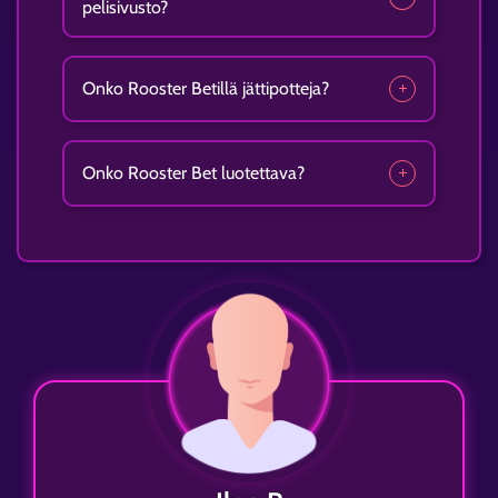
pelisivusto?
Onko Rooster Betillä jättipotteja?
Onko Rooster Bet luotettava?