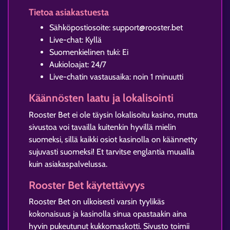
Tietoa asiakastuesta
Sähköpostiosoite:
support@rooster.bet
Live-chat: Kyllä
Suomenkielinen tuki: Ei
Aukioloajat: 24/7
Live-chatin vastausaika: noin 1 minuutti
Käännösten laatu ja lokalisointi
Rooster Bet ei ole täysin lokalisoitu kasino, mutta
sivustoa voi tavailla kuitenkin hyvillä mielin
suomeksi, sillä kaikki osiot kasinolla on käännetty
sujuvasti suomeksi! Et tarvitse englantia muualla
kuin asiakaspalvelussa.
Rooster Bet käytettävyys
Rooster Bet on ulkoisesti varsin tyylikäs
kokonaisuus ja kasinolla sinua opastaakin aina
hyvin pukeutunut kukkomaskotti. Sivusto toimii