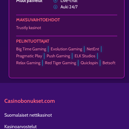
Muut palvelut
Live-chat
Auki 24/7
MAKSUVAIHTOEHDOT
Trustly kasinot
PELINTUOTTAJAT
Big Time Gaming
Evolution Gaming
NetEnt
Pragmatic Play
Push Gaming
ELK Studios
Relax Gaming
Red Tiger Gaming
Quickspin
Betsoft
Casinobonukset.com
Suomalaiset nettikasinot
Kasinoarvostelut