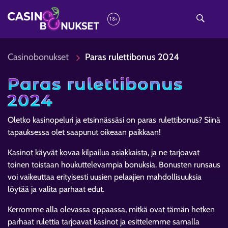
Casinobonukset
Paras rulettibonus 2024
Paras rulettibonus
2024
Oletko kasinopeluri ja etsinnässäsi on paras rulettibonus? Siinä
tapauksessa olet saapunut oikeaan paikkaan!
Kasinot käyvät kovaa kilpailua asiakkaista, ja ne tarjoavat
toinen toistaan houkuttelevampia bonuksia. Bonusten runsaus
voi vaikeuttaa erityisesti uusien pelaajien mahdollisuuksia
löytää ja valita parhaat edut.
Kerromme alla olevassa oppaassa, mitkä ovat tämän hetken
parhaat rulettia tarjoavat kasinot ja esittelemme samalla