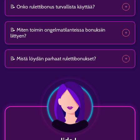
📝 Onko rulettibonus turvallista käyttää?
📝 Miten toimin ongelmatilanteissa bonuksiin
liittyen?
📝 Mistä löydän parhaat rulettibonukset?