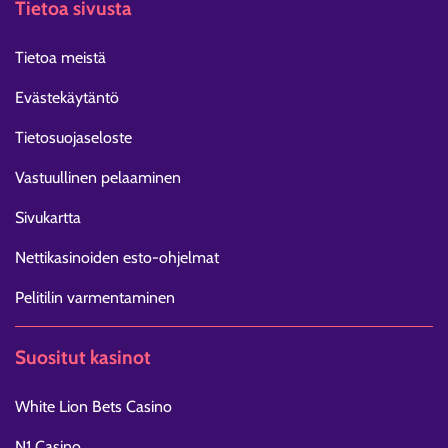
Tietoa sivusta
Tietoa meistä
Evästekäytäntö
Tietosuojaseloste
Vastuullinen pelaaminen
Sivukartta
Nettikasinoiden esto-ohjelmat
Pelitilin varmentaminen
Suositut kasinot
White Lion Bets Casino
N1 Casino