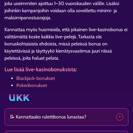
joka useimmiten ajoittuu 1–30 vuorokauden välille. Lisäksi
joihinkin kampanjoihin voidaan olla sovellettu minimi- ja
maksimipanostusrajoja.
Kannattaa myös huomioida, että jokainen live-kasinobonus ei
välttämättä koske kaikkia live-pelejä. Tarkasta siis
bonuskohtaisista ehdoista, missä peleissä bonus on
käytettävissä ja täyttyykö kierrätysvaatimus juuri niissä
peleissä, joita haluat pelata.
Lue lisää live-kasinobonuksista:
Blackjack-bonukset
Pokeribonukset
UKK
📝 Kannattaako rulettibonus lunastaa?