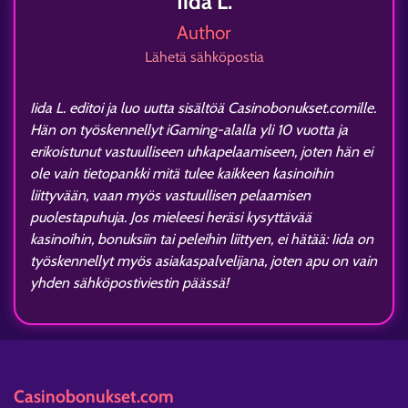
Iida L.
Author
Lähetä sähköpostia
Iida L. editoi ja luo uutta sisältöä Casinobonukset.comille.
Hän on työskennellyt iGaming-alalla yli 10 vuotta ja
erikoistunut vastuulliseen uhkapelaamiseen, joten hän ei
ole vain tietopankki mitä tulee kaikkeen kasinoihin
liittyvään, vaan myös vastuullisen pelaamisen
puolestapuhuja. Jos mieleesi heräsi kysyttävää
kasinoihin, bonuksiin tai peleihin liittyen, ei hätää: Iida on
työskennellyt myös asiakaspalvelijana, joten apu on vain
yhden sähköpostiviestin päässä!
Casinobonukset.com