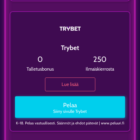
Tietoa kasinosta
URL
https://betrepublic.com/fi/
Puhelin
Sähköposti
support@betrepublic.com
Valuutat
EUR
Trybet
Lisenssi
Uusi kasino?
Ei
0
250
Talletusbonus
Ilmaiskierrosta
Kasinon palvelut
Lue lisää
Mobiilikasino
Kyllä
Livekasino
Kyllä
Tarjotut pelityypit
Bingo
Raaputusarvat
Jättipotit
Pelaa
Pokeri
Vedonlyönti
Live-
vedonlyönti
Siirry sivulle Trybet
Muut palvelut
Suomenkielinen asiakaspalvelu
Auki 24/7
K-18. Pelaa vastuullisesti.
Säännöt ja ehdot pätevät
| www.peluuri.fi
Live-chat