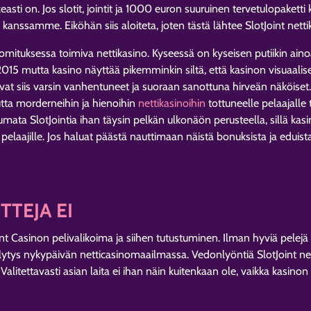
asti on. Jos slotit, jointit ja 1000 euron suuruinen tervetulopake
kanssamme. Eiköhän siis aloiteta, joten tästä lähtee SlotJoint netti
omituksessa toimiva nettikasino. Kyseessä on kyseisen putiikin aino
 palvelut
Kasinon palvelut
a 2015 mutta kasino näyttää pikemminkin siltä, että kasinon visuaa
kasino
Kyllä
Mobiilikasino
Kyllä
vat siis varsin vanhentuneet ja suoraan sanottuna hirveän näköiset
ino
Kyllä
Livekasino
Kyllä
Bingo
Raaputusarvat
Tarjotut
Bingo
Raap
mutta morderneihin ja hienoihin
nettikasinoihin
tottuneelle pelaajall
it
Jättipotit
Pokeri
pelityypit
Jättipotit
Po
dumata SlotJointia ihan täysin pelkän ulkonäön perusteella, sillä k
lvelut
Suomenkielinen
Muut palvelut
Auki 24/7
 pelaajille. Jos haluat päästä nauttimaan näistä bonuksista ja eduist
asiakaspalvelu
Live-chat
Live-chat
Auki 24/7
Maksuvaihtoehdot
TTEJA EI
Brite
aihtoehdot
Pelintuottajat
t Casinon pelivalikoima ja siihen tutustuminen. Ilman hyviä pelejä
Visa
Mastercard
Neteller
safecard
Bitcoin
ys nykypäivän netticasinomaailmassa. Vedonlyöntiä SlotJoint nettika
Betsoft
Pragmatic Play
Evolution Gaming
Play’n GO
lä. Valitettavasti asian laita ei ihan näin kuitenkaan ole, vaikka kasi
ottajat
Red Tiger Gaming
NetEnt
ggdrasil
Microgaming
Relax Gaming
Playtech
ELK 
Pragmatic Play
Yggdrasil