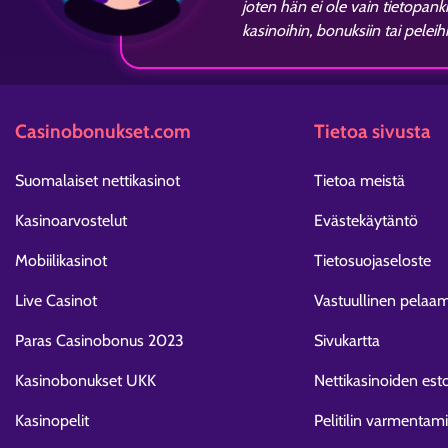
joten hän ei ole vain tietopank
kasinoihin, bonuksiin tai pelei
Casinobonukset.com
Tietoa sivusta
Suomalaiset nettikasinot
Tietoa meistä
Kasinoarvostelut
Evästekäytäntö
Mobiilikasinot
Tietosuojaseloste
Live Casinot
Vastuullinen pelaa
Paras Casinobonus 2023
Sivukartta
Kasinobonukset UKK
Nettikasinoiden est
Kasinopelit
Pelitilin varmentam