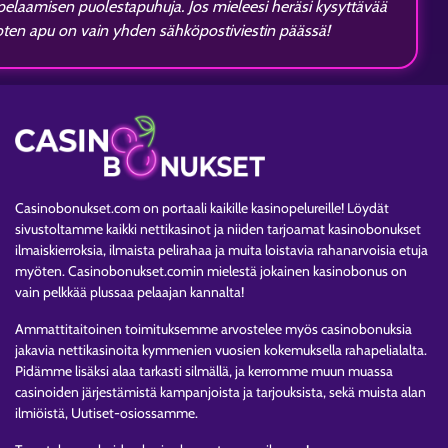
n pelaamisen puolestapuhuja. Jos mieleesi heräsi kysyttävää
, joten apu on vain yhden sähköpostiviestin päässä!
Casinobonukset.com
on portaali kaikille kasinopelureille! Löydät
sivustoltamme kaikki
nettikasinot
ja niiden tarjoamat kasinobonukset
ilmaiskierroksia, ilmaista pelirahaa ja muita loistavia rahanarvoisia etuja
myöten. Casinobonukset.comin mielestä jokainen kasinobonus on
vain pelkkää plussaa pelaajan kannalta!
Ammattitaitoinen toimituksemme arvostelee myös casinobonuksia
jakavia nettikasinoita kymmenien vuosien kokemuksella rahapelialalta.
Pidämme lisäksi alaa tarkasti silmällä, ja kerromme muun muassa
casinoiden järjestämistä kampanjoista ja tarjouksista, sekä muista alan
ilmiöistä, Uutiset-osiossamme.