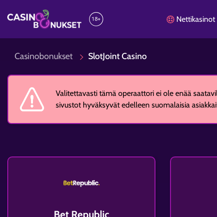
Nettikasinot
Casinobonukset
SlotJoint Casino
Valitettavasti tämä operaattori ei ole enää saatavil
sivustot hyväksyvät edelleen suomalaisia asiakkai
Bet Republic