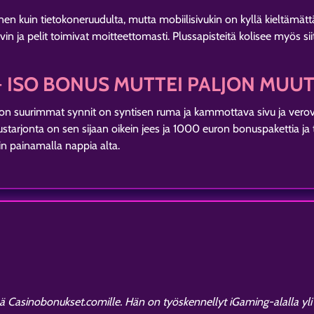
uin tietokoneruudulta, mutta mobiilisivukin on kyllä kieltämättä me
vin ja pelit toimivat moitteettomasti. Plussapisteitä kolisee myös s
- ISO BONUS MUTTEI PALJON MUU
inon suurimmat synnit on syntisen ruma ja kammottava sivu ja verov
ustarjonta on sen sijaan oikein jees ja 1000 euron bonuspakettia ja t
in painamalla nappia alta.
ältöä Casinobonukset.comille. Hän on työskennellyt iGaming-alalla yl