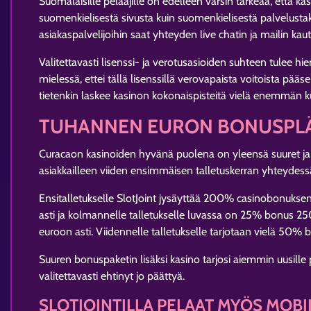
Suomalaisille pelaajille on edelleen varsin tärkeää, että kas
suomenkielisestä sivusta kuin suomenkielisestä palvelusta
asiakaspalvelijoihin saat yhteyden live chatin ja mailin kaut
Valitettavasti lisenssi- ja verotusasioiden suhteen tulee h
mielessä, ettei tällä lisenssillä verovapaista voitoista pä
tietenkin laskee kasinon kokonaispisteitä vielä enemmän kuin
TUHANNEN EURON BONUSPLÄJÄ
Curacaon kasinoiden hyvänä puolena on yleensä suuret ja m
asiakkailleen viiden ensimmäisen talletuskerran yhteydes
Ensitalletukselle SlotJoint jysäyttää 200% casinobonuksen
asti ja kolmannelle talletukselle luvassa on 25% bonus 25
euroon asti. Viidennelle talletukselle tarjotaan vielä 50%
Suuren bonuspaketin lisäksi kasino tarjosi aiemmin uusille
valitettavasti ehtinyt jo päättyä.
SLOTJOINTILLA PELAAT MYÖS MOBII