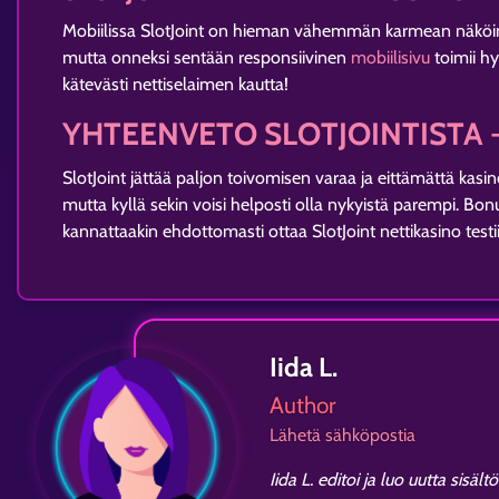
Mobiilissa SlotJoint on hieman vähemmän karmean näköinen k
mutta onneksi sentään responsiivinen
mobiilisivu
toimii hy
kätevästi nettiselaimen kautta!
YHTEENVETO SLOTJOINTISTA 
SlotJoint jättää paljon toivomisen varaa ja eittämättä kas
mutta kyllä sekin voisi helposti olla nykyistä parempi. Bon
kannattaakin ehdottomasti ottaa SlotJoint nettikasino testi
Iida L.
Author
Lähetä sähköpostia
Iida L. editoi ja luo uutta sis