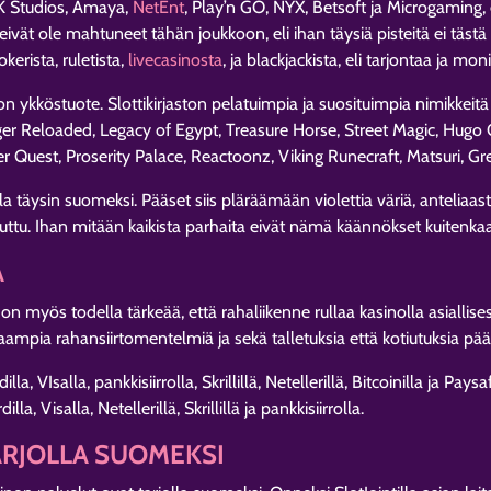
K Studios, Amaya,
NetEnt
, Play’n GO, NYX, Betsoft ja Microgaming, 
Gaming
Quickspin
il eivät ole mahtuneet tähän joukkoon, eli ihan täysiä pisteitä ei täst
kerista, ruletista,
livecasinosta
, ja blackjackista, eli tarjontaa ja m
n ykköstuote. Slottikirjaston pelatuimpia ja suosituimpia nimikke
Lysa Casino Review
r Reloaded, Legacy of Egypt, Treasure Horse, Street Magic, Hugo G
Jack Casino Review
r Quest, Proserity Palace, Reactoonz, Viking Runecraft, Matsuri, Gr
Pelaa
a täysin suomeksi. Pääset siis pläräämään violettia väriä, anteliaasti
Pelaa
uttu. Ihan mitään kaikista parhaita eivät nämä käännökset kuitenka
A
myös todella tärkeää, että rahaliikenne rullaa kasinolla asiallisesti
aampia rahansiirtomentelmiä ja sekä talletuksia että kotiutuksia pä
VIsalla, pankkisiirrolla, Skrillillä, Netellerillä, Bitcoinilla ja Pay
 Visalla, Netellerillä, Skrillillä ja pankkisiirrolla.
TARJOLLA SUOMEKSI