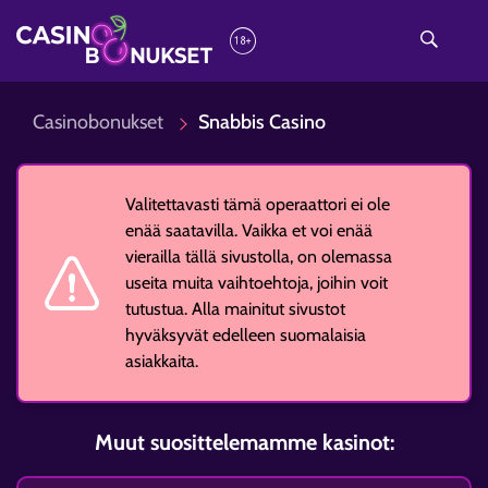
Casinobonukset
Snabbis Casino
Valitettavasti tämä operaattori ei ole
enää saatavilla. Vaikka et voi enää
vierailla tällä sivustolla, on olemassa
useita muita vaihtoehtoja, joihin voit
tutustua. Alla mainitut sivustot
hyväksyvät edelleen suomalaisia
asiakkaita.
Muut suosittelemamme kasinot: