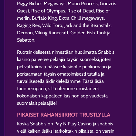
Piggy Riches Megaways, Moon Princess, Gonzo’s
Quest, Rise of Olympus, Rise of Dead, Rise of
Merlin, Buffalo King, Extra Chilli Megaways,
Raging Rex, Wild Toro, Jack and the Beanstalk,
Demon, Viking Runecraft, Golden Fish Tank ja
Sabaton.
Ruotsinkielisestä nimestään huolimatta Snabbis
kasino palvelee pelaajia täysin suomeksi, joten
pelivalikoimaa pääsee kasinolle penkomaan ja
perkaamaan täysin omatoimisesti tutulla ja
turvallisesella äidinkielellämme. Tästä lisää
tuonnempana, sillä olemme omistaneet
kokonaisen kappaleen kasinon sopivuudesta
suomalaispelaajille!
PIKAISET RAHANSIIRROT TRUSTLYLLA
Koska Snabbis on Pay N Play Casino ja snabbis
vielä kaiken lisäksi tarkoittakin pikaista, on varsin