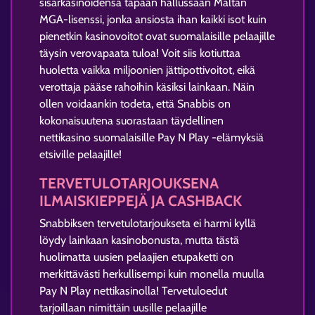
sisarkasinoidensa tapaan hallussaan Maltan
MGA-lisenssi, jonka ansiosta ihan kaikki isot kuin
pienetkin kasinovoitot ovat suomalaisille pelaajille
täysin verovapaata tuloa! Voit siis kotiuttaa
huoletta vaikka miljoonien jättipottivoitot, eikä
verottaja pääse rahoihin käsiksi lainkaan. Näin
ollen voidaankin todeta, että Snabbis on
kokonaisuutena suorastaan täydellinen
nettikasino suomalaisille Pay N Play -elämyksiä
etsiville pelaajille!
TERVETULOTARJOUKSENA
ILMAISKIEPPEJÄ JA CASHBACK
Snabbiksen tervetulotarjoukseta ei harmi kyllä
löydy lainkaan kasinobonusta, mutta tästä
huolimatta uusien pelaajien etupaketti on
merkittävästi herkullisempi kuin monella muulla
Pay N Play nettikasinolla! Tervetuloedut
tarjoillaan nimittäin uusille pelaajille