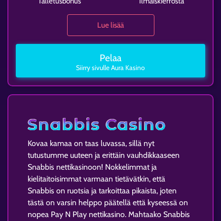
Talletusbonus
Ilmaiskierrosta
Kasinon palvelut
Lue lisää
Mobiilikasino
Kyllä
LolaJack Casino Review
Livekasino
Kyllä
Tarjotut pelityypit
Bingo
Raaputusarvat
Jättipotit
Pelaa
Pokeri
Pelaa
Muut palvelut
Auki 24/7
Siirry sivulle Aura Kasino
Live-chat
Tietoa kasinosta
Maksuvaihtoehdot
Snabbis Casino
URL
https://www.aurakasino.com/fi
Brite
Puhelin
Pelintuottajat
Sähköposti
support@aurakasino.com
Kovaa kamaa on taas luvassa, sillä nyt
Valuutat
Betsoft
Pragmatic Play
Evolution Gaming
Play’n GO
tutustumme uuteen ja erittäin vauhdikkaaseen
Lisenssi
Red Tiger Gaming
NetEnt
Relax Gaming
Playtech
Snabbis nettikasinoon! Nokkelimmat ja
Uusi kasino?
Ei
ELK Studios
Yggdrasil
kielitaitoisimmat varmaan tietävätkin, että
Snabbis on ruotsia ja tarkoittaa pikaista, joten
tästä on varsin helppo päätellä että kyseessä on
Kasinon palvelut
nopea Pay N Play nettikasino. Mahtaako Snabbis
Lysa Casino Review