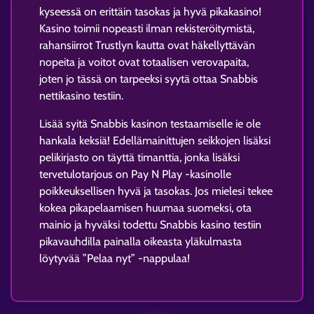
kyseessä on erittäin tasokas ja hyvä pikakasino!
Kasino toimii nopeasti ilman rekisteröitymistä,
rahansiirrot Trustlyn kautta ovat häkellyttävän
nopeita ja voitot ovat totaalisen verovapaita,
joten jo tässä on tarpeeksi syytä ottaa Snabbis
nettikasino testiin.
Lisää syitä Snabbis kasinon testaamiselle ie ole
hankala keksiä! Edellämainittujen seikkojen lisäksi
pelikirjasto on täyttä timanttia, jonka lisäksi
tervetulotarjous on Pay N Play -kasinolle
poikkeuksellisen hyvä ja tasokas. Jos mielesi tekee
kokea pikapelaamisen huumaa suomeksi, ota
mainio ja hyväksi todettu Snabbis kasino testiin
pikavauhdilla painalla oikeasta yläkulmasta
löytyvää ”Pelaa nyt” -nappulaa!