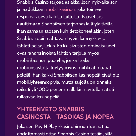
Snabbis Casino tarjoaa asiakkailleen nykyaikaisen
ja laadukkaan
mobiilikasinon
, joka toimee
responsiivisesti kaikilla laitteilla! Pääset siis
nauttimaan Snabbiksen tarjonnasta älylaitteilla
ihan samaan tapaan kuin tietokoneellakin, joten
Snabbis sopii mahtavan hyvin kännykkä- ja
tablettipelaajillekin. Kaikki sivuston ominaisuudet
ovat rahansiirroista lähtien tarjolla myös
mobiilikasinon puolella, jonka lisäksi
mobiiliosastolta löytyy myös muhkeat määrät
pelejä! Ihan kaikki Snabbiksen kasinopelit eivät ole
mobiiliyhteensopivia, mutta tarjolla on onneksi
reilusti yli 1000 pienemmälläkin näytöllä nätisti
rullaavaa kasinopeliä.
YHTEENVETO SNABBIS
CASINOSTA - TASOKAS JA NOPEA
Jokaisen Pay N Play -kasinohirmun kannattaa
ehdottomasti ottaa Snabbis Casino testiin, sillä