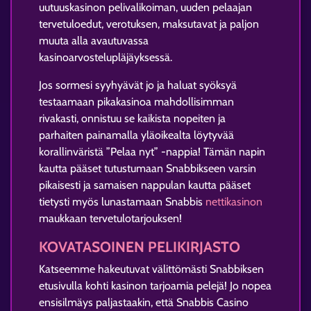
uutuuskasinon pelivalikoiman, uuden pelaajan
tervetuloedut, verotuksen, maksutavat ja paljon
muuta alla avautuvassa
kasinoarvostelupläjäyksessä.
Jos sormesi syyhyävät jo ja haluat syöksyä
testaamaan pikakasinoa mahdollisimman
rivakasti, onnistuu se kaikista nopeiten ja
parhaiten painamalla yläoikealta löytyvää
korallinväristä ”Pelaa nyt” -nappia! Tämän napin
kautta pääset tutustumaan Snabbikseen varsin
pikaisesti ja samaisen nappulan kautta pääset
tietysti myös lunastamaan Snabbis
nettikasinon
maukkaan tervetulotarjouksen!
KOVATASOINEN PELIKIRJASTO
Katseemme hakeutuvat välittömästi Snabbiksen
etusivulla kohti kasinon tarjoamia pelejä! Jo nopea
ensisilmäys paljastaakin, että Snabbis Casino