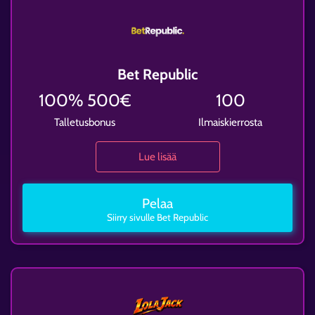
Bet Republic
100% 500€
100
Talletusbonus
Ilmaiskierrosta
Lue lisää
Pelaa
Siirry sivulle Bet Republic
Tietoa kasinosta
URL
https://betrepublic.com/fi/
Puhelin