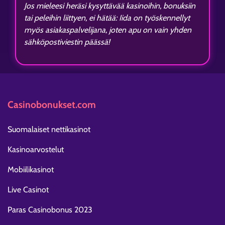
Jos mieleesi heräsi kysyttävää kasinoihin, bonuksiin
tai peleihin liittyen, ei hätää: Iida on työskennellyt
myös asiakaspalvelijana, joten apu on vain yhden
sähköpostiviestin päässä!
Casinobonukset.com
Suomalaiset nettikasinot
Kasinoarvostelut
Mobiilikasinot
Live Casinot
Paras Casinobonus 2023