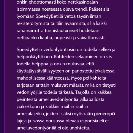
onkin ehdottomasti koko nettikasinoalan
isoimmassa nosteessa oleva trendi. Pääset siis
lyömään SpeedyBetillä vetoa täysin ilman
rekisteröitymistä tai tilin avaamista, sillä kaikki
rahansiirrot ja tunnistautumiset hoidetaan
nettipankin kautta, nopeasti ja vaivattomasti.
SpeedyBetin vedonlyöntiosio on todella selkeä ja
helppokäyttöinen. Kohteiden selaaminen on siis
todella helppoa ja onkin mukavaa, että
käyttäjäystävällisyyteen on panostettu jokaisessa
mahdollisessa käänteessä. Myös pelikohteita
tarjotaan erittäin mukavat määrät, mikä on tietysti
vedonlyöjille todella tärkeää. Tarjolla on kaikkea
perinteistä urheiluvedonlyöntiä jalkapallosta
jääkiekkoon ja kaikkiin muihin isoihin
urheilulajeihin, joiden lisäksi myöskään pienempiä
lajeja ja isossa nousussa olevaa esportsia eli e-
urheiluvedonlyöntiä ei ole unohtettu.