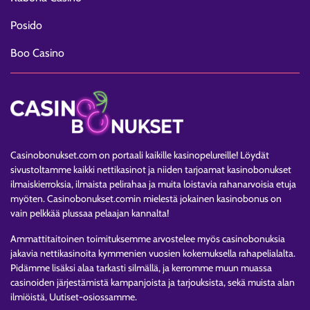
Posido
Boo Casino
Casinobonukset.com
on portaali kaikille kasinopelureille! Löydät
sivustoltamme kaikki
nettikasinot
ja niiden tarjoamat kasinobonukset
ilmaiskierroksia, ilmaista pelirahaa ja muita loistavia rahanarvoisia etuja
myöten. Casinobonukset.comin mielestä jokainen kasinobonus on
vain pelkkää plussaa pelaajan kannalta!
Ammattitaitoinen toimituksemme arvostelee myös casinobonuksia
jakavia nettikasinoita kymmenien vuosien kokemuksella rahapelialalta.
Pidämme lisäksi alaa tarkasti silmällä, ja kerromme muun muassa
casinoiden järjestämistä kampanjoista ja tarjouksista, sekä muista alan
ilmiöistä, Uutiset-osiossamme.