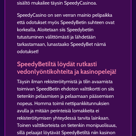
sisältö mukailee täysin SpeedyCasinoa.
SpeedyCasino on sen verran mainio pelipaikka
että odotukset myös SpeedyBetin suhteen ovat
korkealla. Aloitetaan siis Speedybetiin
tutustuminen välittömästi ja lähdetään
tarkastamaan, lunastaako SpeedyBet nämä
odotukset!
SpeedyBetiltä löydät rutkasti
vedonlyöntikohteita ja kasinopelejä!
Täysin ilman rekisteröitymistä ja tilin avaamista
toimivan SpeedBetin ehdoton valttikortti on siis
tietenkin pelaamisen ja pelaamaan pääsemisen
nopeus. Homma toimii nettipankkitunnuksien
avulla ja mitään perinteisiä lomakkeita ei
rekisteröitymisen yhteydessä tarvita lainkaan.
Toinen valttikorteista on tietenkin monipuolisuus,
sillä pelaajat löytävät SpeedyBetiltä niin kasinon