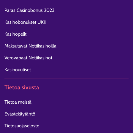
Paras Casinobonus 2023
Kasinobonukset UKK
Kasinopelit
Maksutavat Nettikasinoilla
Verovapaat Nettikasinot
Kasinouutiset
Tietoa sivusta
Tietoa meistä
Evästekäytäntö
Tietosuojaseloste