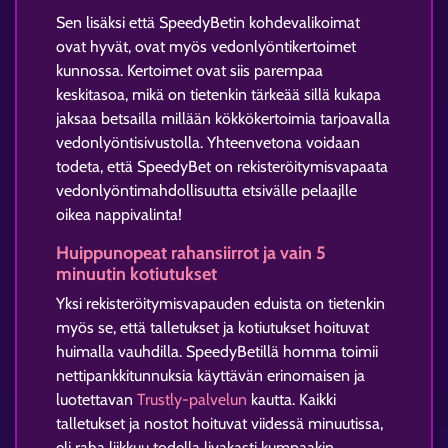
Sen lisäksi että SpeedyBetin kohdevalikoimat
ovat hyvät, ovat myös vedonlyöntikertoimet
kunnossa. Kertoimet ovat siis parempaa
keskitasoa, mikä on tietenkin tärkeää sillä kukapa
jaksaa betsailla millään kökkökertoimia tarjoavalla
vedonlyöntisivustolla. Yhteenvetona voidaan
todeta, että SpeedyBet on rekisteröitymisvapaata
vedonlyöntimahdollisuutta etsivälle pelaajlle
oikea nappivalinta!
Huippunopeat rahansiirrot ja vain 5
minuutin kotiutukset
Yksi rekisteröitymisvapauden eduista on tietenkin
myös se, että talletukset ja kotiutukset hoituvat
huimalla vauhdilla. SpeedyBetillä homma toimii
nettipankkitunnuksia käyttävän erinomaisen ja
luotettavan
Trustly-palvelun
kautta. Kaikki
talletukset ja nostot hoituvat viidessä minuutissa,
eli raha liikkuu todella livakasti kumpaakin