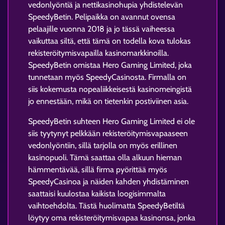
vedonlyöntiä ja nettikasinohupia yhdistelevän
SpeedyBetin. Pelipaikka on avannut ovensa
pelaajille vuonna 2018 ja jo tässä vaiheessa
vaikuttaa siltä, että tämä on todella kova tulokas
rekisteröitymisvapailla kasinomarkkinoilla.
SpeedyBetin omistaa Hero Gaming Limited, joka
tunnetaan myös SpeedyCasinosta. Firmalla on
siis kokemusta nopealiikkeisestä kasinomeingistä
jo ennestään, mikä on tietenkin postiviinen asia.
SpeedyBetin suhteen Hero Gaming Limited ei ole
siis tyytynyt pelkkään rekisteröitymisvapaaseen
vedonlyöntiin, sillä tarjolla on myös erillinen
kasinopuoli. Tämä saattaa olla alkuun hieman
hämmentävää, sillä firma pyörittää myös
SpeedyCasinoa ja näiden kahden yhdistäminen
saattaisi kuulostaa kaikista loogisimmalta
vaihtoehdolta. Tästä huolimatta SpeedyBetiltä
löytyy oma rekisteröitymisvapaa kasinonsa, jonka