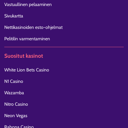
Vastuullinen pelaaminen
Sivukartta
Nettikasinoiden esto-ohjelmat
Pelitilin varmentaminen
Suositut kasinot
White Lion Bets Casino
N1 Casino
Wazamba
Nitro Casino
Neon Vegas
Rabona Casino