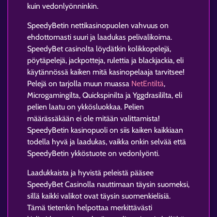
kuin vedonlyönninkin.
SpeedyBetin nettikasinopuolen vahvuus on
ehdottomasti suuri ja laadukas pelivalikoima.
SpeedyBet casinolta löydätkin kolikkopelejä,
pöytäpelejä, jackpotteja, rulettia ja blackjackia, eli
käytännössä kaiken mitä kasinopelaaja tarvitsee!
Pelejä on tarjolla muun muassa
NetEntiltä
,
Microgamingilta, Quickspinilta ja Yggdrasililta, eli
pelien laatu on ykkösluokkaa. Pelien
määrässäkään ei ole mitään valittamista!
SpeedyBetin kasinopuoli on siis kaiken kaikkiaan
todella hyvä ja laadukas, vaikka onkin selvää että
SpeedyBetin ykköstuote on vedonlyönti.
Laadukkaista ja hyvistä peleistä pääsee
SpeedyBet Casinolla nauttimaan täysin suomeksi,
sillä kaikki valikot ovat täysin suomenkielisiä.
Tämä tietenkin helpottaa merkittävästi