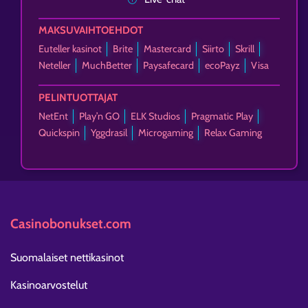
MAKSUVAIHTOEHDOT
Euteller kasinot
Brite
Mastercard
Siirto
Skrill
Neteller
MuchBetter
Paysafecard
ecoPayz
Visa
PELINTUOTTAJAT
NetEnt
Play’n GO
ELK Studios
Pragmatic Play
Quickspin
Yggdrasil
Microgaming
Relax Gaming
Casinobonukset.com
Suomalaiset nettikasinot
Kasinoarvostelut