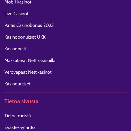
Mobiilikasinot
Live Casinot
Paras Casinobonus 2023
Kasinobonukset UKK
Kasinopelit
Maksutavat Nettikasinoilla
Verovapaat Nettikasinot
Kasinouutiset
Tietoa sivusta
Tietoa meistä
Evästekäytäntö