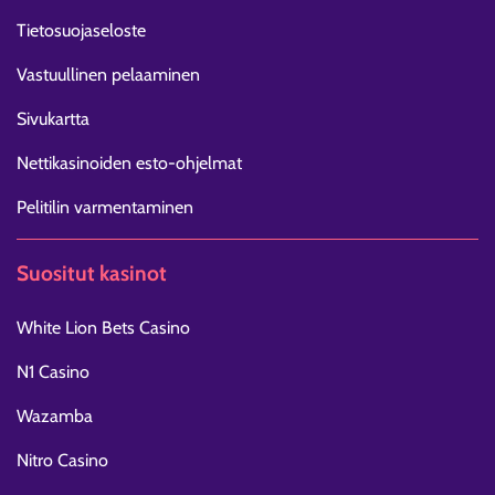
Tietosuojaseloste
Vastuullinen pelaaminen
Sivukartta
Nettikasinoiden esto-ohjelmat
Pelitilin varmentaminen
Suositut kasinot
White Lion Bets Casino
N1 Casino
Wazamba
Nitro Casino