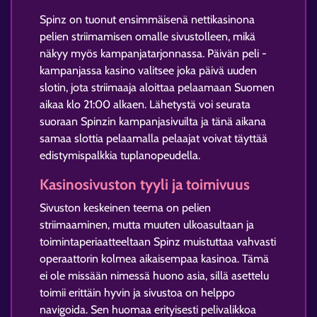
Spinz on tuonut ensimmäisenä nettikasinona
pelien striimamisen omalle sivustolleen, mikä
näkyy myös kampanjatarjonnassa. Päivän peli -
kampanjassa kasino valitsee joka päivä uuden
slotin, jota striimaaja aloittaa pelaamaan Suomen
aikaa klo 21:00 alkaen. Lähetystä voi seurata
suoraan Spinzin kampanjasivuilta ja tänä aikana
samaa slottia pelaamalla pelaajat voivat täyttää
edistymispalkkia tuplanopeudella.
Kasinosivuston tyyli ja toimivuus
Sivuston keskeinen teema on pelien
striimaaminen, mutta muuten ulkoasultaan ja
toimintaperiaatteeltaan Spinz muistuttaa vahvasti
operaattorin kolmea aikaisempaa kasinoa. Tämä
ei ole missään nimessä huono asia, sillä asettelu
toimii erittäin hyvin ja sivustoa on helppo
navigoida. Sen huomaa erityisesti pelivalikkoa