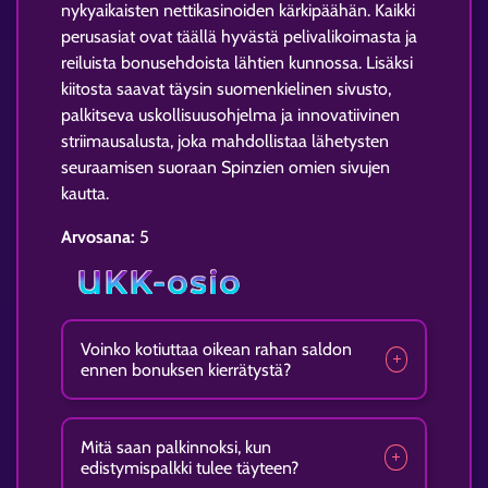
nykyaikaisten nettikasinoiden kärkipäähän. Kaikki
perusasiat ovat täällä hyvästä pelivalikoimasta ja
reiluista bonusehdoista lähtien kunnossa. Lisäksi
kiitosta saavat täysin suomenkielinen sivusto,
palkitseva uskollisuusohjelma ja innovatiivinen
striimausalusta, joka mahdollistaa lähetysten
seuraamisen suoraan Spinzien omien sivujen
kautta.
Arvosana:
5
UKK-osio
Voinko kotiuttaa oikean rahan saldon
ennen bonuksen kierrätystä?
Mitä saan palkinnoksi, kun
edistymispalkki tulee täyteen?