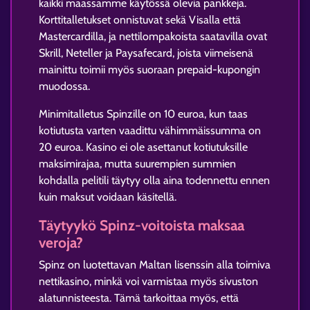
kaikki maassamme käytössä olevia pankkeja.
Korttitalletukset onnistuvat sekä Visalla että
Mastercardilla, ja nettilompakoista saatavilla ovat
Skrill, Neteller ja Paysafecard, joista viimeisenä
mainittu toimii myös suoraan prepaid-kupongin
muodossa.
Minimitalletus Spinzille on 10 euroa, kun taas
kotiutusta varten vaadittu vähimmäissumma on
20 euroa. Kasino ei ole asettanut kotiutuksille
maksimirajaa, mutta suurempien summien
kohdalla pelitili täytyy olla aina todennettu ennen
kuin maksut voidaan käsitellä.
Täytyykö Spinz-voitoista maksaa
veroja?
Spinz on luotettavan Maltan lisenssin alla toimiva
nettikasino, minkä voi varmistaa myös sivuston
alatunnisteesta. Tämä tarkoittaa myös, että