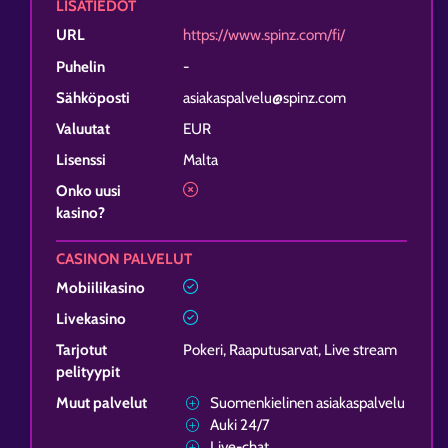
LISÄTIEDOT
URL
https://www.spinz.com/fi/
Puhelin
-
Sähköposti
asiakaspalvelu@spinz.com
Valuutat
EUR
Lisenssi
Malta
Onko uusi
kasino?
CASINON PALVELUT
Mobiilikasino
Livekasino
Tarjotut
Pokeri, Raaputusarvat, Live stream
pelityypit
Muut palvelut
Suomenkielinen asiakaspalvelu
Auki 24/7
Live-chat