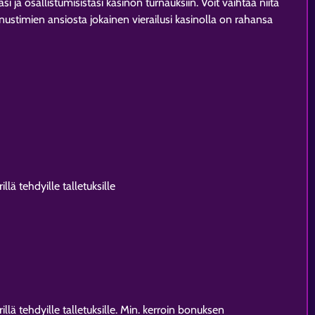
asi ja osallistumisistasi kasinon turnauksiin. Voit vaihtaa niitä
ustimien ansiosta jokainen vierailusi kasinolla on rahansa
illä tehdyille talletuksille
rillä tehdyille talletuksille. Min. kerroin bonuksen