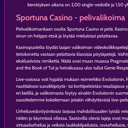
kierrätyksen aikana on 2,00 single-vedoille ja 1,50 
Sportuna Casino - pelivalikoima
Pelivalikoimankaan osalta Sportuna Casino ei petä. Kasinon, 
sinun on helppo etsiä ja löytää mieluistasi pelattavaa.
Kasinopuolelta löydät laajan valikoiman videokolikkopelejä,
tietokonetta vastaan pelattavia klassisia pöytäpelejä. Vaih
eksklusiivista nimikettä. Näitä ovat muun muassa Pragmatic
and the Book of Tut ja heinäkuussa ulos tullut Genie Resp
Live-osiossa voit hypätä mukaan esimerkiksi Evolutionin, 
nauttiaksesi suosikkipöytä- tai korttipeleistäsi reaaliajass
eri kielillä, ja valikoimasta löytyy ainakin Evolutionin suome
suosittelemme kokeilemaan jotakin viihdyttävistä live-peli
Urheiluvedonlyöntiosio tarjoaa mahdollisuuden lyödä vetoa
niiden jo käynnissä ollessa. Saatavilla olevia lajeja ovat m
virtuaaliurheilua ja veikata laukkakilpailuista, raviurheilusta, 