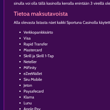
sinulla voi olla tällä kasinolla kerralla enintään 3 vireillä 
Tietoa maksutavoista
Alla olevasta listasta näet kaikki Sportuna Casinolla käyte
Verkkopankkisiirto
Visa
Rapid Transfer
Mastercard
Skrill ja Skrill 1-Tap
Neteller
MiFinity
eZeeWallet
Siru Mobile
Jeton
Paysafecard
Klarna
Lunu
Apple Pay