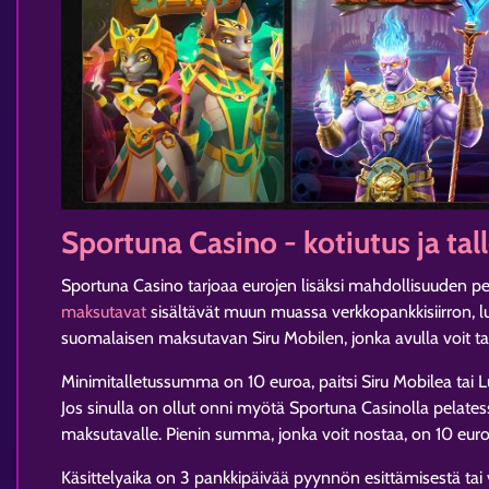
Sportuna Casino - kotiutus ja tal
Sportuna Casino tarjoaa eurojen lisäksi mahdollisuuden pela
maksutavat
sisältävät muun muassa verkkopankkisiirron, lu
suomalaisen maksutavan Siru Mobilen, jonka avulla voit tal
Minimitalletussumma on 10 euroa, paitsi Siru Mobilea tai Lu
Jos sinulla on ollut onni myötä Sportuna Casinolla pelatess
maksutavalle. Pienin summa, jonka voit nostaa, on 10 euro
Käsittelyaika on 3 pankkipäivää pyynnön esittämisestä tai