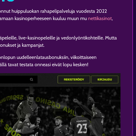
onnut huippuluokan rahapelipalveluja vuodesta 2022
 ja samaan kasinoperheeseen kuuluu muun mu
nettikasinot
,
peleille, live-kasinopeleille ja vedonlyöntikohteille. Mutta
 bonukset ja kampanjat.
konlopun uudelleenlatausbonuksiin, viikoittaiseen
ällä tavat testata onneasi eivät lopu kesken!