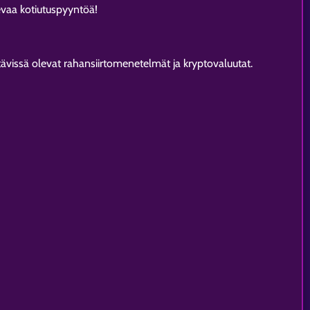
olevaa kotiutuspyyntöä!
ttävissä olevat rahansiirtomenetelmät ja kryptovaluutat.