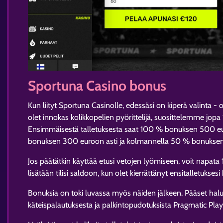
Sportuna Casino bonus
Kun liityt Sportuna Casinolle, edessäsi on kiperä valinta 
olet innokas kolikkopelien pyörittelijä, suosittelemme jopa 
Ensimmäisestä talletuksesta saat 100 % bonuksen 500 euro
bonuksen 300 euroon asti ja kolmannella 50 % bonuksen j
Jos päätätkin käyttää etusi vetojen lyömiseen, voit napa
lisätään tilisi saldoon, kun olet kierrättänyt ensitalletukses
Bonuksia on toki luvassa myös näiden jälkeen. Pääset halut
käteispalautuksesta ja palkintopudotuksista Pragmatic Playn