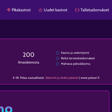
Pikakasinot
Uudet kasinot
Talletusbonukset
Kasino ja vedonlyönti
200
Reilut tervetuliaisbonukset
Ilmaiskierrosta
Mahtava pelivalikoima
K-18. Pelaa vastuullisesti.
Säännöt ja ehdot pätevät
| www.peluuri.fi
no