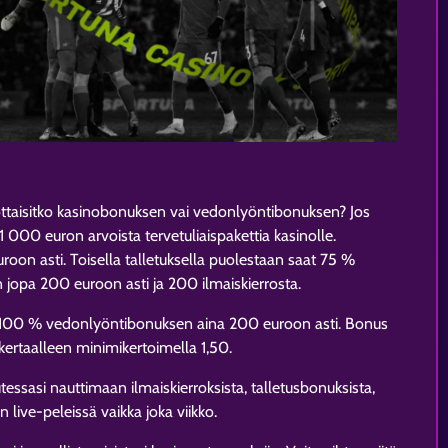
- ottaisitko kasinobonuksen vai vedonlyöntibonuksen? Jos
1 000 euron arvoista tervetuliaispakettia kasinolle.
on asti. Toisella talletuksella puolestaan saat 75 %
opa 200 euroon asti ja 200 ilmaiskierrosta.
ta 100 % vedonlyöntibonuksen aina 200 euroon asti. Bonus
i kertaalleen minimikertoimella 1,50.
essasi nauttimaan ilmaiskierroksista, talletusbonuksista,
 live-peleissä vaikka joka viikko.