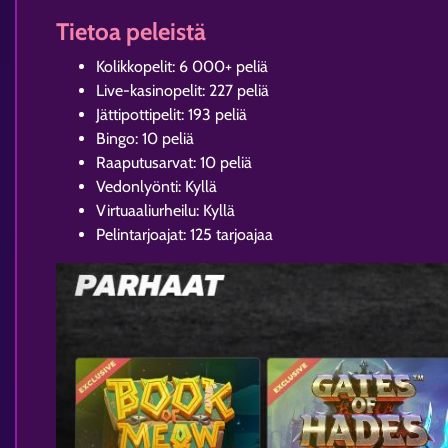
Tietoa peleistä
Kolikkopelit: 6 000+ peliä
Live-kasinopelit: 227 peliä
Jättipottipelit: 193 peliä
Bingo: 10 peliä
Raaputusarvat: 10 peliä
Vedonlyönti: Kyllä
Virtuaaliurheilu: Kyllä
Pelintarjoajat: 125 tarjoajaa