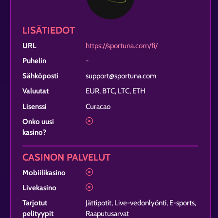
LISÄTIEDOT
URL
https://sportuna.com/fi/
Puhelin
-
Sähköposti
support@sportuna.com
Valuutat
EUR, BTC, LTC, ETH
Lisenssi
Curacao
Onko uusi
kasino?
CASINON PALVELUT
Mobiilikasino
Livekasino
Tarjotut
Jättipotit, Live-vedonlyönti, E-sports,
pelityypit
Raaputusarvat