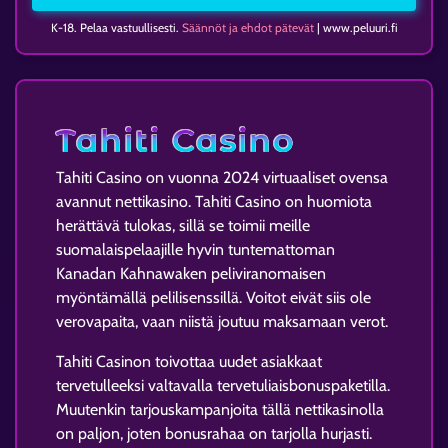
K-18. Pelaa vastuullisesti.
Säännöt ja ehdot pätevät
| www.peluuri.fi
Tahiti Casino
Tahiti Casino on vuonna 2024 virtuaaliset ovensa
avannut nettikasino. Tahiti Casino on huomiota
herättävä tulokas, sillä se toimii meille
suomalaispelaajille hyvin tuntemattoman
Kanadan Kahnawaken peliviranomaisen
myöntämällä pelilisenssillä. Voitot eivät siis ole
verovapaita, vaan niistä joutuu maksamaan verot.
Tahiti Casinon toivottaa uudet asiakkaat
tervetulleeksi valtavalla tervetuliaisbonuspaketilla.
Muutenkin tarjouskampanjoita tällä nettikasinolla
on paljon, joten bonusrahaa on tarjolla hurjasti.