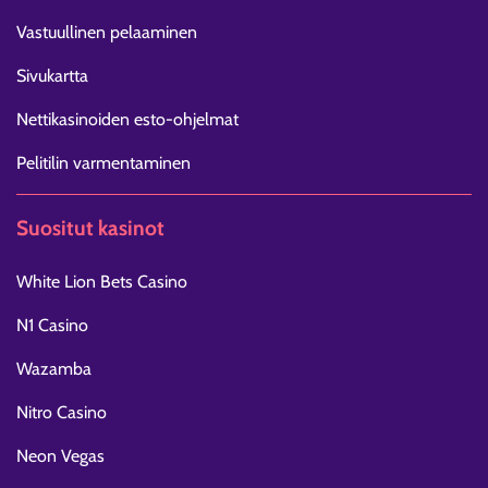
Vastuullinen pelaaminen
Sivukartta
Nettikasinoiden esto-ohjelmat
Pelitilin varmentaminen
Suositut kasinot
White Lion Bets Casino
N1 Casino
Wazamba
Nitro Casino
Neon Vegas