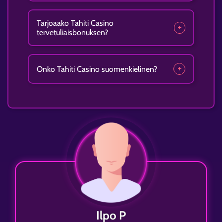
Tarjoaako Tahiti Casino
tervetuliaisbonuksen?
Onko Tahiti Casino suomenkielinen?
Ilpo P