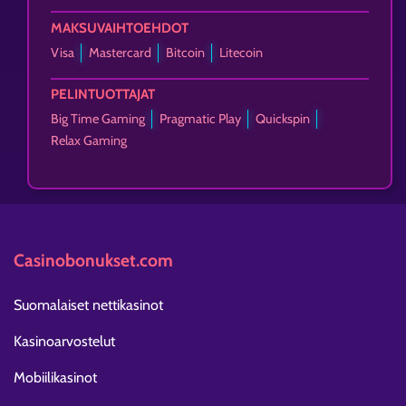
MAKSUVAIHTOEHDOT
Visa
Mastercard
Bitcoin
Litecoin
PELINTUOTTAJAT
Big Time Gaming
Pragmatic Play
Quickspin
Relax Gaming
Casinobonukset.com
Suomalaiset nettikasinot
Kasinoarvostelut
Mobiilikasinot