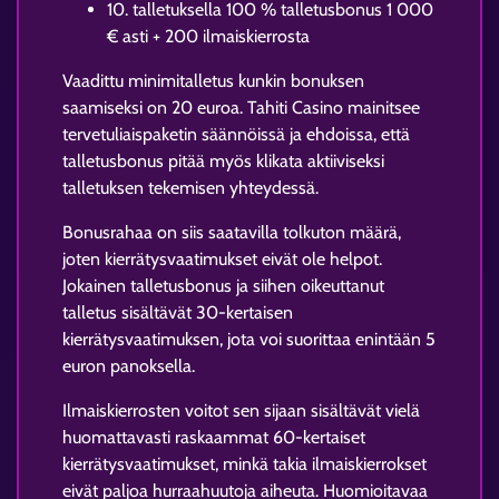
10. talletuksella 100 % talletusbonus 1 000
€ asti + 200 ilmaiskierrosta
Vaadittu minimitalletus kunkin bonuksen
saamiseksi on 20 euroa. Tahiti Casino mainitsee
tervetuliaispaketin säännöissä ja ehdoissa, että
talletusbonus pitää myös klikata aktiiviseksi
talletuksen tekemisen yhteydessä.
Bonusrahaa on siis saatavilla tolkuton määrä,
joten kierrätysvaatimukset eivät ole helpot.
Jokainen talletusbonus ja siihen oikeuttanut
talletus sisältävät 30-kertaisen
kierrätysvaatimuksen, jota voi suorittaa enintään 5
euron panoksella.
Ilmaiskierrosten voitot sen sijaan sisältävät vielä
huomattavasti raskaammat 60-kertaiset
kierrätysvaatimukset, minkä takia ilmaiskierrokset
eivät paljoa hurraahuutoja aiheuta. Huomioitavaa