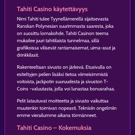
Tahiti Casino käytettävyys
Nimi Tahiti tulee Tyynellämerellä sijaitsevasta
Ranskan Polynesian suurimmasta saaresta, joka
on suosittu lomakohde. Tahiti Casinon teema
mukailee juuri tahitilaista tunnelmaa, sillä
grafiikoissa vilisevät rantamaisemat, uima-asut ja
drinkkilasit.
Rakenteeltaan sivusto on järkevä. Etusivulla on
esiteltyjen pelien lisäksi tietoa viimeisimmistä
voitoista, jackpotin suuruudesta ja sivuston T-
Coins -valuutasta, jolla voi lunastaa bonusrahaa.
Pelit latautuvat moitteetta ja sivusto vaikuttaa
muutenkin toimivan nopeasti. Teknisiin ongelmiin
emme vierailumme aikana törmänneet.
Tahiti Casino – Kokemuksia