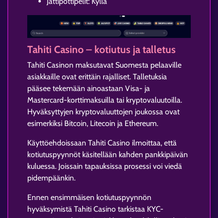
Jättipottipelit: Kyllä
Tahiti Casino – kotiutus ja talletus
Tahiti Casinon maksutavat Suomesta pelaaville
asiakkaille ovat erittäin rajalliset. Talletuksia
pääsee tekemään ainoastaan Visa- ja
Mastercard-korttimaksuilla tai kryptovaluutoilla.
Hyväksyttyjen kryptovaluuttojen joukossa ovat
esimerkiksi Bitcoin, Litecoin ja Ethereum.
Käyttöehdoissaan Tahiti Casino ilmoittaa, että
kotiutuspyynnöt käsitellään kahden pankkipäivän
kuluessa. Joissain tapauksissa prosessi voi viedä
pidempäänkin.
Ennen ensimmäisen kotiutuspyynnön
hyväksymistä Tahiti Casino tarkistaa KYC-