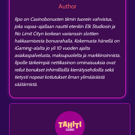
Author
Ilpo on Casinobonusten tiimin tuorein vahvistus,
joka vapaa-ajallaan nauttii etenkin Elk Studiosin ja
No Limit Cityn korkean varianssin slottien
hakkaamisesta bonusrahalla. Kokemusta hänellä on
iGaming-alalta jo yli 10 vuoden ajalta
asiakaspalvelusta, maksupuolelta ja markkinoinnista.
Ilpolle tärkeimpiä nettikasinon ominaisuuksia ovat
reilut bonukset inhimillisillä kierrätysehdoilla sekä
tietysti nopeat kotiutukset ilman ylimääräistä
säätämistä.