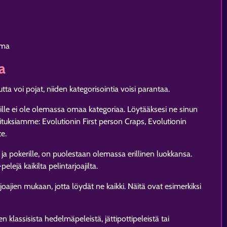
mma
a
a voi pojat, niiden kategorisointia voisi parantaa.
iille ei ole olemassa omaa kategoriaa. Löytääksesi ne sinun
situksiamme: Evolutionin First person Craps, Evolutionin
e.
lle ja pokerille, on puolestaan olemassa erillinen luokkansa.
pelejä kaikilta pelintarjoajilta.
ajien mukaan, jotta löydät ne kaikki. Näitä ovat esimerkiksi
 klassisista hedelmäpeleistä, jättipottipeleistä tai