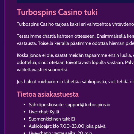
Turbospins Casino tuki
Turbospins Casino tarjoaa kaksi eri vaihtoehtoa yhteydenot
Testasimme chattia kahteen otteeseen. Ensimmäisellä ker
vastausta. Toisella kerralla päätimme odottaa hieman pide
Koska jonoa ei ole, saatat meidän tapaamme ensin luulla, että
odottelua, sinut otetaan toivottavasti lopulta vastaan. Palv
valitettavasti ei suomeksi.
Jos haluat mieluummin lähettää sähköpostia, voit tehdä nii
Tietoa asiakastuesta
Sähköpostiosoite:
support@turbospins.io
Live-chat: Kyllä
Suomenkielinen tuki: Ei
Aukioloajat: klo 7.00-23.00 joka päivä
Live-chatin vastausaika: 20 min