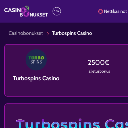
Nettikasinot
Casinobonukset
Turbospins Casino
2500€
Talletusbonus
Turbospins Casino
Turbospins Ca