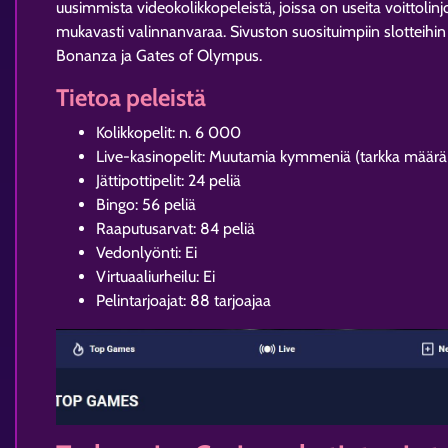
uusimmista videokolikkopeleistä, joissa on useita voittolin
mukavasti valinnanvaraa. Sivuston suosituimpiin slotteihin 
Bonanza ja Gates of Olympus.
Tietoa peleistä
Kolikkopelit: n. 6 000
Live-kasinopelit: Muutamia kymmeniä (tarkka määrä 
Jättipottipelit: 24 peliä
Bingo: 56 peliä
Raaputusarvat: 84 peliä
Vedonlyönti: Ei
Virtuaaliurheilu: Ei
Pelintarjoajat: 88 tarjoajaa