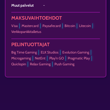
Muut palvelut
-
MAKSUVAIHTOEHDOT
Visa
Mastercard
Paysafecard
Bitcoin
Litecoin
Verkkopankkitalletus
PELINTUOTTAJAT
Big Time Gaming
ELK Studios
Evolution Gaming
Microgaming
NetEnt
Play’n GO
Pragmatic Play
Quickspin
Relax Gaming
Push Gaming