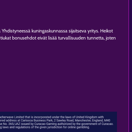
ää Yhdistyneessä kuningaskunnassa sijaitseva yritys. Heikot
iukat bonusehdot eivät lisää turvallisuuden tunnetta, joten