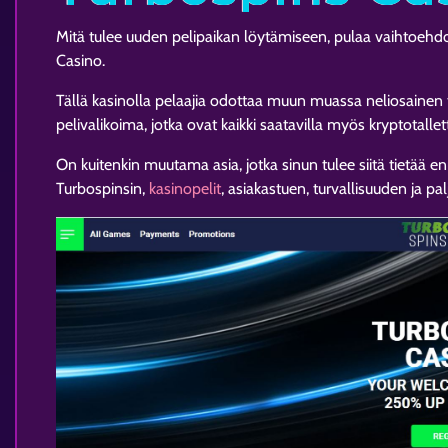
Mitä tulee uuden pelipaikan löytämiseen, pulaa vaihtoehdo
Casino.
Tällä kasinolla pelaajia odottaa muun muassa neliosainen ter
pelivalikoima, jotka ovat kaikki saatavilla myös kryptotallet
On kuitenkin muutama asia, jotka sinun tulee siitä tietää 
Turbospinsin,
kasinopelit
, asiakastuen, turvallisuuden ja pa