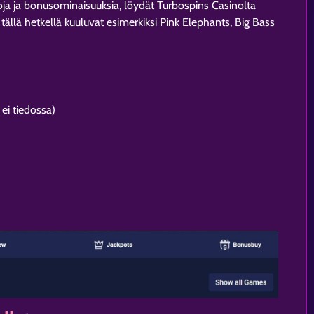
joja ja bonusominaisuuksia, löydät Turbospins Casinolta
tällä hetkellä kuuluvat esimerkiksi Pink Elephants, Big Bass
ei tiedossa)