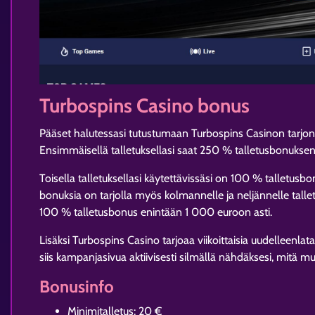
Turbospins Casino bonus
Pääset halutessasi tutustumaan Turbospins Casinon tarjont
Ensimmäisellä talletuksellasi saat 250 % talletusbonuksen,
Toisella talletuksellasi käytettävissäsi on 100 % talletusbo
bonuksia on tarjolla myös kolmannelle ja neljännelle talle
100 % talletusbonus enintään 1 000 euroon asti.
Lisäksi Turbospins Casino tarjoaa viikoittaisia uudelleenlata
siis kampanjasivua aktiivisesti silmällä nähdäksesi, mitä mu
Bonusinfo
Minimitalletus: 20 €