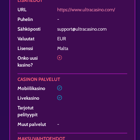
LISÄTIEDOT
URL
https://www.ultracasino.com/
Puhelin
-
Sähköposti
support@ultracasino.com
Valuutat
EUR
Lisenssi
Malta
Onko uusi
kasino?
CASINON PALVELUT
Mobiilikasino
Livekasino
Tarjotut
pelityypit
Muut palvelut
-
MAKSUVAIHTOEHDOT