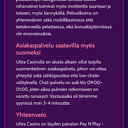
rahansiirrot toimivat myös moitteetta suuntaan ja
toiseen, myös kännykällä. Pelivalikoima on
yhteneväinen sekä mobiilikasinossa että
tietokoneella pelattaessa, eikä bonuskäytännöissä
ole eroavaisuuksia.
Asiakaspalvelu saatavilla myös
suomeksi
Ultra Casinolla on alusta alkaen ollut tarjolla
suomenkielinen asiakaspalvelu, johon voi ottaa
yhteyttä sekä sähköpostitse että live-chatin
välityksellä. Chat-palvelu on auki klo 09:00–
01:00, joten aikaa pulmien ratkomiseen on
varattu runsaasti. Vastausaika oli tiimimme
syynissä noin 3-4 minuuttia.
Yhteenveto
Ultra Casino on täyden palvelun Pay N Play -