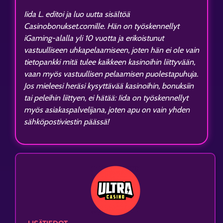
Iida L. editoi ja luo uutta sisältöä
Casinobonukset.comille. Hän on työskennellyt
iGaming-alalla yli 10 vuotta ja erikoistunut
vastuulliseen uhkapelaamiseen, joten hän ei ole vain
tietopankki mitä tulee kaikkeen kasinoihin liittyvään,
vaan myös vastuullisen pelaamisen puolestapuhuja.
Jos mieleesi heräsi kysyttävää kasinoihin, bonuksiin
tai peleihin liittyen, ei hätää: Iida on työskennellyt
myös asiakaspalvelijana, joten apu on vain yhden
sähköpostiviestin päässä!