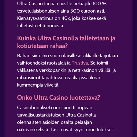
Ultra Casino tarjoaa uusille pelaajille 100 %
tervetuliaisbonuksen aina 300 euroon asti.
Kierrätysvaatimus on 40x, joka koskee sekä
talletusta että bonusta.
Kuinka Ultra Casinolla talletetaan ja
kotiutetaan rahaa?
Rahan siirtoihin suomalaisille asiakkaille tarjotaan
vaihtoehdoksi ruotsalaista
Trustlya
. Se toimii
välikätenä verkkopankin ja nettikasinon välillä, ja
rahansiirrot tapahtuvat reaaliajassa ilman
kummempia viiveitä.
Onko Ultra Casino luotettava?
Casinobonukset.com suoritti nopean
turvallisuustarkistuksen Ultra Casinolla
olennaisten asioiden osalta pelaajan
näkövinkkelistä. Tässä ovat syynimme tulokset: