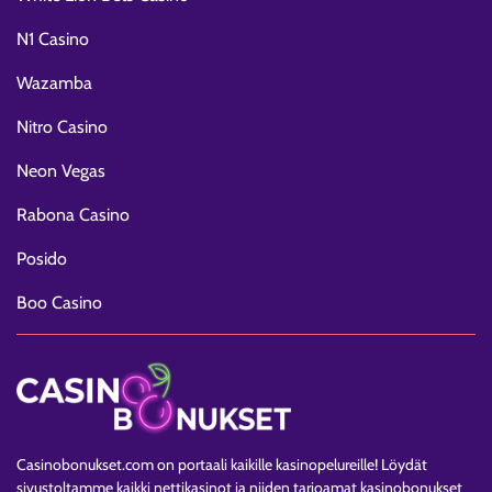
N1 Casino
Wazamba
Nitro Casino
Neon Vegas
Rabona Casino
Posido
Boo Casino
Casinobonukset.com
on portaali kaikille kasinopelureille! Löydät
sivustoltamme kaikki
nettikasinot
ja niiden tarjoamat kasinobonukset