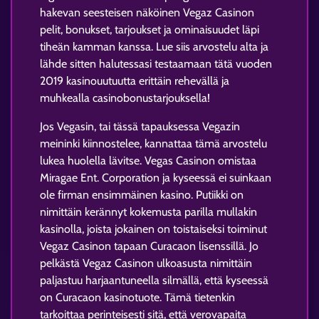
hakevan seesteisen näköinen Vegaz Casinon
pelit, bonukset, tarjoukset ja ominaisuudet läpi
tiheän kamman kanssa. Lue siis arvostelu alta ja
lähde sitten halutessasi testaamaan tätä vuoden
2019 kasinouutuutta erittäin rehevällä ja
muhkealla casinobonustarjouksella!
Jos Vegasin, tai tässä tapauksessa Vegazin
meininki kiinnostelee, kannattaa tämä arvostelu
lukea huolella lävitse. Vegas Casinon omistaa
Miragae Ent. Corporation ja kyseessä ei suinkaan
ole firman ensimmäinen kasino. Putiikki on
nimittäin kerännyt kokemusta parilla mullakin
kasinolla, joista jokainen on toistaiseksi toiminut
Vegaz Casinon tapaan Curacaon lisenssillä. Jo
pelkästä Vegaz Casinon ulkoasusta nimittäin
paljastuu harjaantuneella silmällä, että kyseessä
on Curacaon kasinotuote. Tämä tietenkin
tarkoittaa perinteisesti sitä, että verovapaita