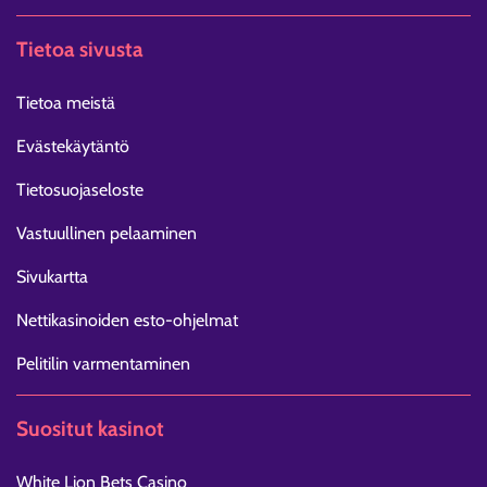
Tietoa sivusta
Tietoa meistä
Evästekäytäntö
Tietosuojaseloste
Vastuullinen pelaaminen
Sivukartta
Nettikasinoiden esto-ohjelmat
Pelitilin varmentaminen
Suositut kasinot
White Lion Bets Casino