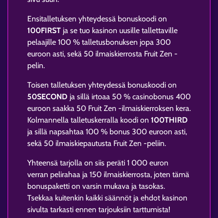
Ensitalletuksen yhteydessä bonuskoodi on
100FIRST
ja se tuo kasinon uusille tallettaville
pelaajille 100 % talletusbonuksen jopa 300
euroon asti, sekä 50 ilmaiskierrosta Fruit Zen -
pelin.
Toisen talletuksen yhteydessä bonuskoodi on
50SECOND
ja sillä irtoaa 50 % casinobonus 400
euroon saakka 50 Fruit Zen -ilmaiskierroksen kera.
Kolmannella talletuskerralla koodi on
100THIRD
ja sillä napsahtaa 100 % bonus 300 euroon asti,
sekä 50 ilmaiskiepautusta Fruit Zen -peliin.
Yhteensä tarjolla on siis peräti 1 000 euron
verran pelirahaa ja 150 ilmaiskierrosta, joten tämä
bonuspaketti on varsin mukava ja tasokas.
Tsekkaa kuitenkin kaikki säännöt ja ehdot kasinon
sivulta tarkasti ennen tarjouksiin tarttumista!