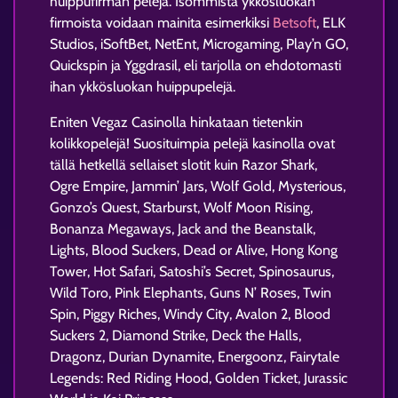
huippufirman pelejä. Isommista ykkösluokan
firmoista voidaan mainita esimerkiksi
Betsoft
, ELK
Studios, iSoftBet, NetEnt, Microgaming, Play’n GO,
Quickspin ja Yggdrasil, eli tarjolla on ehdotomasti
ihan ykkösluokan huippupelejä.
Eniten Vegaz Casinolla hinkataan tietenkin
kolikkopelejä! Suosituimpia pelejä kasinolla ovat
tällä hetkellä sellaiset slotit kuin Razor Shark,
Ogre Empire, Jammin’ Jars, Wolf Gold, Mysterious,
Gonzo’s Quest, Starburst, Wolf Moon Rising,
Bonanza Megaways, Jack and the Beanstalk,
Lights, Blood Suckers, Dead or Alive, Hong Kong
Tower, Hot Safari, Satoshi’s Secret, Spinosaurus,
Wild Toro, Pink Elephants, Guns N’ Roses, Twin
Spin, Piggy Riches, Windy City, Avalon 2, Blood
Suckers 2, Diamond Strike, Deck the Halls,
Dragonz, Durian Dynamite, Energoonz, Fairytale
Legends: Red Riding Hood, Golden Ticket, Jurassic