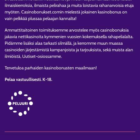
ilmaiskierroksia, ilmaista pelirahaa ja muita loistavia rahanarvoisia etuja
myöten. Casinobonukset.comin mielestä jokainen kasinobonus on
vain pelkkää plussaa pelaajan kannalta!
Ammattitaitoinen toimituksemme arvostelee myös casinobonuksia
jakavia nettikasinoita kymmenien vuosien kokemuksella rahapelialalta.
Pidämme lisäksi alaa tarkasti silmällä, ja kerromme muun muassa
casinoiden järjestämistä kampanjoista ja tarjouksista, sekä muista alan
ilmiöistä, Uutiset-osiossamme.
Tervetuloa parhaiden kasinobonusten maailmaan!
Pelaa vastuullisesti. K-18.