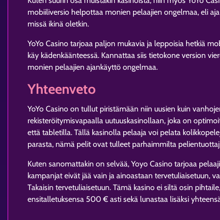
Kuten suurin osa muistakin kasinoista, niin myös YoYo Cas
mobiiliversio helpottaa monien pelaajien ongelmaa, eli aj
missä ikinä oletkin.
YoYo Casino tarjoaa paljon mukavia ja leppoisia hetkiä mob
käy kädenkäänteessä. Kannattaa siis tietokone version vierel
monien pelaajien ajankäyttö ongelmaa.
Yhteenveto
YoYo Casino on tullut piristämään niin uusien kuin vanhoje
rekisteröitymisvapaalla uutuuskasinollaan, joka on optimoi
että tabletilla. Tällä kasinolla pelaaja voi pelata kolikkopelej
parasta, nämä pelit ovat tulleet parhaimmilta pelientuottaji
Kuten sanomattakin on selvää, Yoyo Casino tarjoaa pelaaj
kampanjat eivät jää vain ja ainoastaan tervetuliaisetuun, v
Takaisin tervetuliaisetuun. Tämä kasino ei siltä osin pihtaile,
ensitalletuksensa 500 € asti sekä lunastaa lisäksi yhteens