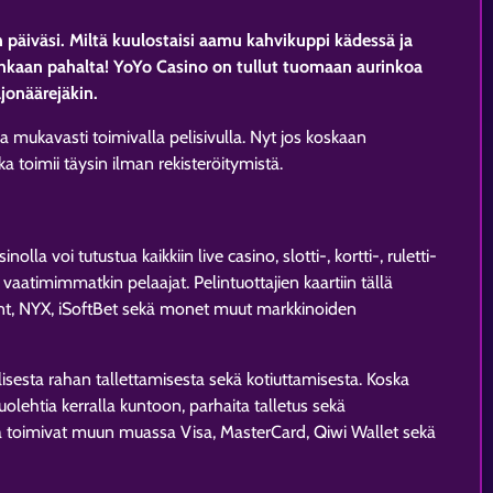
 päiväsi. Miltä kuulostaisi aamu kahvikuppi kädessä ja
vinkaan pahalta! YoYo Casino on tullut tuomaan aurinkoa
jonäärejäkin.
a mukavasti toimivalla pelisivulla. Nyt jos koskaan
a toimii täysin ilman rekisteröitymistä.
a voi tutustua kaikkiin live casino, slotti-, kortti-, ruletti-
atimimmatkin pelaajat. Pelintuottajien kaartiin tällä
Ent, NYX, iSoftBet sekä monet muut markkinoiden
lisesta rahan tallettamisesta sekä kotiuttamisesta. Koska
huolehtia kerralla kuntoon, parhaita talletus sekä
 toimivat muun muassa Visa, MasterCard, Qiwi Wallet sekä