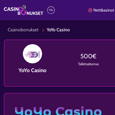
Nettikasinot
Casinobonukset
YoYo Casino
500€
Talletusbonus
YoYo Casino
YoYo Casino