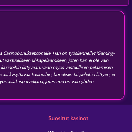
ältöä Casinobonukset.comille. Hän on työskennellyt iGaming-
tunut vastuulliseen uhkapelaamiseen, joten hän ei ole vain
n kasinoihin liittyvään, vaan myös vastuullisen pelaamisen
äsi kysyttävää kasinoihin, bonuksiin tai peleihin liittyen, ei
yös asiakaspalvelijana, joten apu on vain yhden
Suositut kasinot