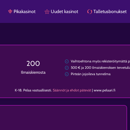
Pikakasinot
Uudet kasinot
Talletusbonukset
Vaihtoehtona myös rekisteröitymättä 
200
500 € ja 200 ilmaiskierroksen tervetuli
Ilmaiskierrosta
Pirteän jojoileva tunnelma
K-18. Pelaa vastuullisesti.
Säännöt ja ehdot pätevät
| www.peluuri.fi