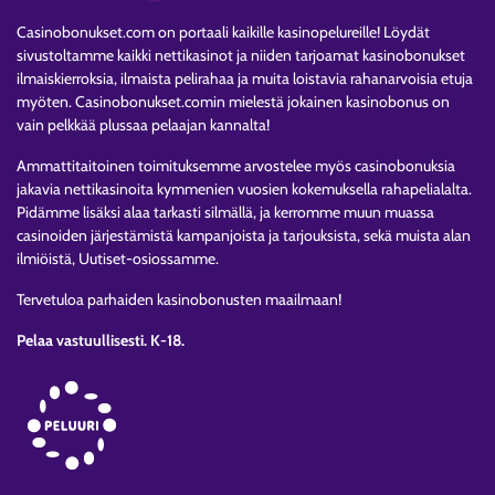
Casinobonukset.com
on portaali kaikille kasinopelureille! Löydät
sivustoltamme kaikki
nettikasinot
ja niiden tarjoamat kasinobonukset
ilmaiskierroksia, ilmaista pelirahaa ja muita loistavia rahanarvoisia etuja
myöten. Casinobonukset.comin mielestä jokainen kasinobonus on
vain pelkkää plussaa pelaajan kannalta!
Ammattitaitoinen toimituksemme arvostelee myös casinobonuksia
jakavia nettikasinoita kymmenien vuosien kokemuksella rahapelialalta.
Pidämme lisäksi alaa tarkasti silmällä, ja kerromme muun muassa
casinoiden järjestämistä kampanjoista ja tarjouksista, sekä muista alan
ilmiöistä, Uutiset-osiossamme.
Tervetuloa parhaiden kasinobonusten maailmaan!
Pelaa vastuullisesti. K-18.