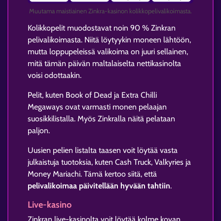
Muutama maistiainen Zinkra-kasinon kolikkopelivalikoimasta.
Kolikkopelit muodostavat noin 90 % Zinkran
pelivalikoimasta. Niitä löytyykin moneen lähtöön,
mutta loppupeleissä valikoima on juuri sellainen,
mitä tämän päivän maltalaiselta nettikasinolta
voisi odottaakin.
Pelit, kuten Book of Dead ja Extra Chilli
Megaways ovat varmasti monen pelaajan
suosikkilistalla. Myös Zinkralla näitä pelataan
paljon.
Uusien pelien listalta taasen voit löytää vasta
julkaistuja tuotoksia, kuten Cash Truck, Valkyries ja
Money Mariachi. Tämä kertoo siitä, että
pelivalikoimaa päivitellään hyvään tahtiin
.
Live-kasino
Zinkran live-kasinolta voit löytää kolme kovan