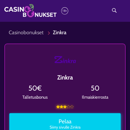
Casinobonukset
Zinkra
Zinkra
50€
50
Talletusbonus
Ilmaiskierrosta
Pelaa
Siirry sivulle Zinkra