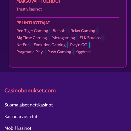
MAKSUVAIHTOEHDOT
Trustly kasinot
PELINTUOTTAJAT
Red Tiger Gaming
Betsoft
Relax Gaming
Big Time Gaming
Microgaming
ELK Studios
NetEnt
Evolution Gaming
Play’n GO
Pragmatic Play
Push Gaming
Yggdrasil
Casinobonukset.com
Suomalaiset nettikasinot
Kasinoarvostelut
Mobiilikasinot