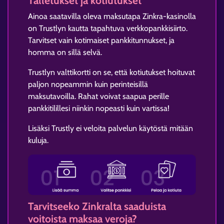
Talletukset ja kotiutukset
Ainoa saatavilla oleva maksutapa Zinkra-kasinolla
on Trustlyn kautta tapahtuva verkkopankkisiirto.
Tarvitset vain kotimaiset pankkitunnukset, ja
homma on sillä selvä.
Trustlyn valttikortti on se, että kotiutukset hoituvat
paljon nopeammin kuin perinteisillä
maksutavoilla. Rahat voivat saapua perille
pankkitilillesi niinkin nopeasti kuin vartissa!
Lisäksi Trustly ei veloita palvelun käytöstä mitään
kuluja.
Tarvitseeko Zinkralta saaduista
voitoista maksaa veroja?