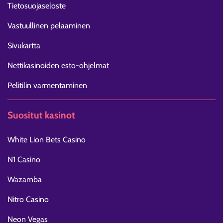
Tietosuojaseloste
Vastuullinen pelaaminen
Sivukartta
Nettikasinoiden esto-ohjelmat
Pelitilin varmentaminen
Suositut kasinot
White Lion Bets Casino
N1 Casino
Wazamba
Nitro Casino
Neon Vegas