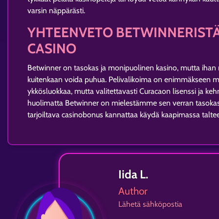
varsin näppärästi.
YHTEENVETO BETWINNERISTÄ
CASINO
Betwinner on tasokas ja monipuolinen kasino, mutta ihan 
kuitenkaan voida puhua. Pelivalikoima on enimmäkseen mai
ykkösluokkaa, mutta valitettavasti Curacaon lisenssi ja k
huolimatta Betwinner on mielestämme sen verran tasokas 
tarjoiltava casinobonus kannattaa käydä kaapimassa talte
Iida L.
Author
Lähetä sähköpostia