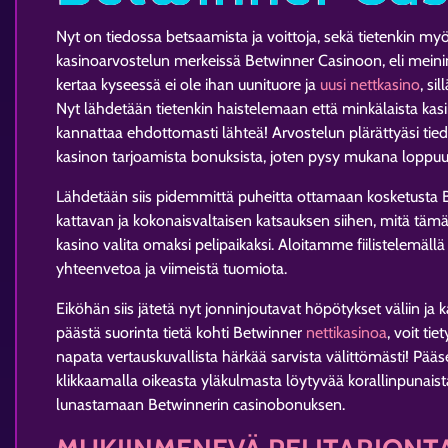
Nyt on tiedossa betsaamista ja voittoja, sekä tietenkin m
kasinoarvostelun merkeissä Betwinner Casinoon, eli meinink
kertaa kyseessä ei ole ihan uunituore ja
uusi nettkasino
, si
Nyt lähdetään tietenkin haistelemaan että minkälaista kasi
kannattaa ehdottomasti lähteä! Arvostelun plärättyäsi tied
kasinon tarjoamista bonuksista, joten pysy mukana loppuun
Lähdetään siis pidemmittä puheitta ottamaan kosketusta B
kattavan ja kokonaisvaltaisen katsauksen siihen, mitä tämä 
kasino valita omaksi pelipaikaksi. Aloitamme fiilistelemäll
yhteenvetoa ja viimeistä tuomiota.
Eiköhän siis jätetä nyt jonninjoutavat höpötykset väliin ja 
päästä suorinta tietä kohti Betwinner
nettikasinoa
, voit ti
napata vertauskuvallista härkää sarvista välittömästi! Pääse
klikkaamalla oikeasta yläkulmasta löytyvää korallinpunais
lunastamaan Betwinnerin casinobonuksen.