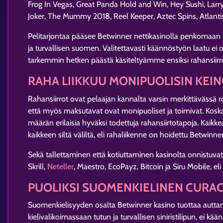
Frog In Vegas, Great Panda Hold and Win, Hey Sushi, Larr
Joker, The Mummy 2018, Reel Keeper, Aztec Spins, Atlanti
Pelitarjontaa pääsee Betwinner nettikasinolla penkomaan m
ja turvallisen suomen. Valitettavasti käännöstyön laatu e
tarkemmin hetken päästä käsiteltyämme ensiksi rahansiirro
RAHA LIIKKUU MONIPUOLISIN KEIN
Rahansiirrot ovat pelaajan kannalta varsin merkittävässä r
että myös maksutavat ovat monipuoliset ja toimivat. Koska 
määrän erilaisia hyväksi todettuja rahansiirtotapoja. Kaikke
kaikkeen siltä väliltä, eli rahaliikenne on hoidettu Betwinner
Sekä tallettaminen että kotiuttaminen kasinolta onnistuv
Skrill,
Neteller
, Maestro, EcoPayz, Bitcoin ja Siru Mobile, el
PUOLIKSI SUOMENKIELINEN CURA
Suomenkielisyyden osalta Betwinner kasino tuottaa auttama
kielivalikoimassaan tutun ja turvallisen siniristilipun, ei 