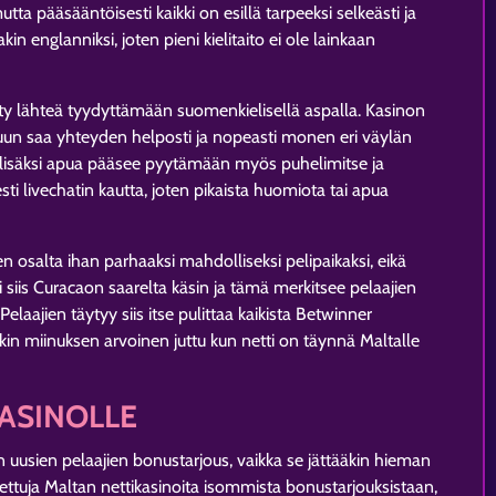
ta pääsääntöisesti kaikki on esillä tarpeeksi selkeästi ja
n englanniksi, joten pieni kielitaito ei ole lainkaan
tty lähteä tyydyttämään suomenkielisellä aspalla. Kasinon
eluun saa yhteyden helposti ja nopeasti monen eri väylän
nka lisäksi apua pääsee pyytämään myös puhelimitse ja
 livechatin kautta, joten pikaista huomiota tai apua
en osalta ihan parhaaksi mahdolliseksi pelipaikaksi, eikä
 siis Curacaon saarelta käsin ja tämä merkitsee pelaajien
Pelaajien täytyy siis itse pulittaa kaikista Betwinner
enkin miinuksen arvoinen juttu kun netti on täynnä Maltalle
ASINOLLE
 uusien pelaajien bonustarjous, vaikka se jättääkin hieman
ttuja Maltan nettikasinoita isommista bonustarjouksistaan,