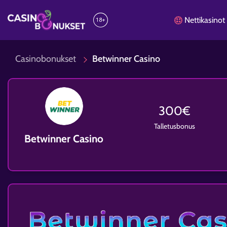
Nettikasinot
Casinobonukset
Betwinner Casino
300€
Talletusbonus
Betwinner Casino
Betwinner Cas