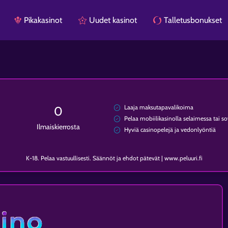
Pikakasinot
Uudet kasinot
Talletusbonukset
Laaja maksutapavalikoima
0
Pelaa mobiilikasinolla selaimessa tai so
Ilmaiskierrosta
Hyviä casinopelejä ja vedonlyöntiä
K-18. Pelaa vastuullisesti.
Säännöt ja ehdot pätevät
| www.peluuri.fi
ino