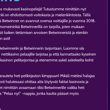
yös mukavasti kasinopelejä! Tutustumme nimittäin nyt
i on ehdottomasti voitokasta ja mielenkiintoista. Tällä
llä Betwinner on avannut ovensa voittajille jo vuonna 2018.
nomeininkiä Betwinnerillä on tarjolla, joten mukaan
ät kaiken tietämisen arvoisen Betwinneristä ja etenkin
 asti!
etwinneriin ja Betwinnerin tarjontaan. Luomme siis
nettikasino pelaajille tarjotaa ja että kannattaako kyseinen
ä kasinon pelitarjontaa ja etenemme askel askeleelta kohti
karauteta heti pelikirjaston kimppuun! Mikäli mielesi halajaa
etysti halutessasi ohittaa alta löytyvät faktat kasinosta ja
t nimittäin avaamaan tilisi Betwinnerille vaikka heti
ta ”Pelaa nyt” -nappia, jonka kautta pääset myös