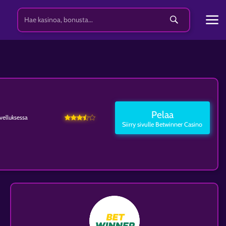
Pelaa
velluksessa
Siirry sivulle Betwinner Casino