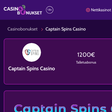
Nettikasinot
Casinobonukset
Captain Spins Casino
1200€
Talletusbonus
Captain Spins Casino
Captain Spins