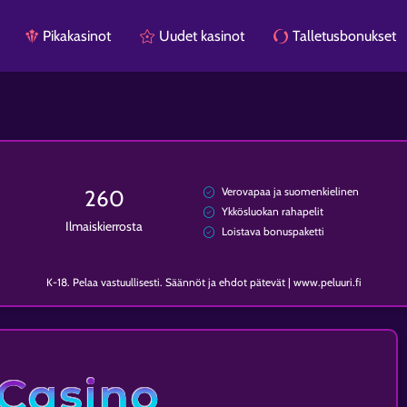
Pikakasinot
Uudet kasinot
Talletusbonukset
Verovapaa ja suomenkielinen
260
Ykkösluokan rahapelit
Ilmaiskierrosta
Loistava bonuspaketti
K-18. Pelaa vastuullisesti.
Säännöt ja ehdot pätevät
| www.peluuri.fi
 Casino