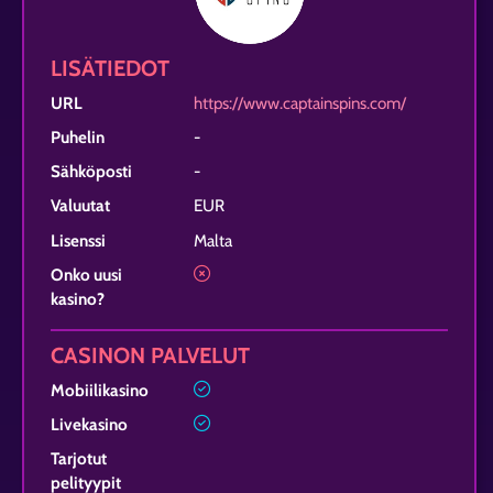
LISÄTIEDOT
URL
https://www.captainspins.com/
Puhelin
-
Sähköposti
-
Valuutat
EUR
Lisenssi
Malta
Onko uusi
kasino?
CASINON PALVELUT
Mobiilikasino
Livekasino
Tarjotut
pelityypit