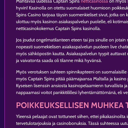
Mahtavaa uudessa Captain Spins
netticasinossa
on myös se
hyvin! Kasinolla on otettu suomalaiset huomioon poikkeuks
Spins Casino tarjoaa täysin suomenkieliset sivut, jotka on
ulottuu myös kasinon asiakaspalvelun puolelle, eli kotimai
netticasinokokemus Captain Spins kasinolla.
Jos joudut ongelmatilanteen eteen tai jos sinulle on jotain 
nopeasti suomekielisen asiakaspalvelun puoleen live chatin
myös sähköpostin kautta. Asiakaspalvelun tyypit auttavat 
ja vaivatonta saada oli tilanne mikä hyvänsä.
Myös verotuksen suhteen spinnikapteeni on suomalaisille e
myös Captain Spins pitää päämajaansa Maltalla ja kasino 
Kyseisen lisenssin ansiosta kasinopelaamienn turvallista ja
nappaamasi voitot pankkitilillesi lyhentämättömänä, eli ver
POIKKEUKSELLISEN MUHKEA
Yleensä pelaajat ovat tottuneet siihen, ettei pikakasinoilta i
tervetulotarjouksia ja casinobonuksia. Tässä suhteessa uut