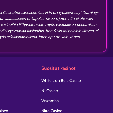
ältöä Casinobonukset.comille. Hän on työskennellyt iGaming-
tunut vastuulliseen uhkapelaamiseen, joten hän ei ole vain
n kasinoihin liittyvään, vaan myös vastuullisen pelaamisen
äsi kysyttävää kasinoihin, bonuksiin tai peleihin liittyen, ei
yös asiakaspalvelijana, joten apu on vain yhden
Suositut kasinot
White Lion Bets Casino
N1 Casino
Wazamba
minen
Nitro Casino