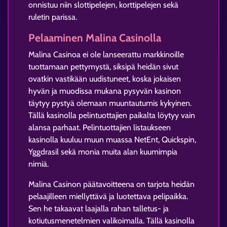
onnistuu niin slottipelejen, korttipelejen sekä
ruletin parissa.
Pelaaminen Malina Casinolla
Malina Casinoa ei ole lanseerattu markkinoille
tuottamaan pettymystä, siksipä heidän sivut
ovatkin vastikään uudistuneet, koska jokaisen
hyvän ja muodissa mukana pysyvän kasinon
täytyy pystyä olemaan muuntautumis kykyinen.
Tällä kasinolla pelintuottajien paikalta löytyy vain
alansa parhaat. Pelintuottajien listaukseen
kasinolla kuuluu muun muassa NetEnt, Quickspin,
Yggdrasil sekä monia muita alan kuumimpia
nimiä.
Malina Casinon päätavoitteena on tarjota heidän
pelaajilleen miellyttävä ja luotettava pelipaikka.
Sen he takaavat laajalla rahan talletus- ja
kotiutusmenetelmien valikoimalla. Tällä kasinolla