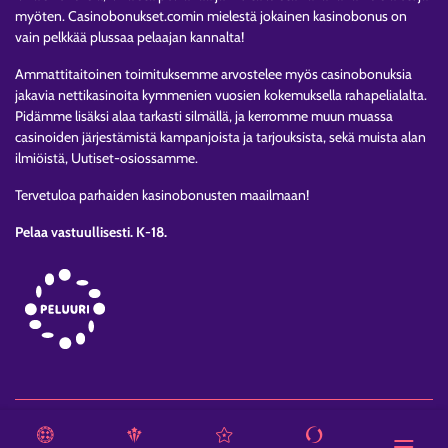
myöten. Casinobonukset.comin mielestä jokainen kasinobonus on
vain pelkkää plussaa pelaajan kannalta!
Ammattitaitoinen toimituksemme arvostelee myös casinobonuksia
jakavia nettikasinoita kymmenien vuosien kokemuksella rahapelialalta.
Pidämme lisäksi alaa tarkasti silmällä, ja kerromme muun muassa
casinoiden järjestämistä kampanjoista ja tarjouksista, sekä muista alan
ilmiöistä, Uutiset-osiossamme.
Tervetuloa parhaiden kasinobonusten maailmaan!
Pelaa vastuullisesti. K-18.
Copyright © 2026 casinobonukset.com