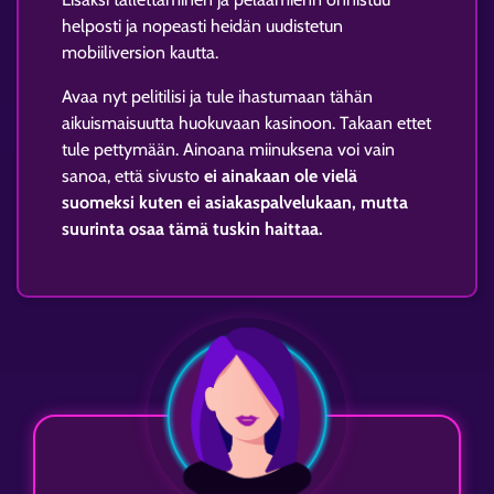
helposti ja nopeasti heidän uudistetun
mobiiliversion kautta.
Avaa nyt pelitilisi ja tule ihastumaan tähän
aikuismaisuutta huokuvaan kasinoon. Takaan ettet
tule pettymään. Ainoana miinuksena voi vain
sanoa, että sivusto
ei ainakaan ole vielä
suomeksi kuten ei asiakaspalvelukaan, mutta
suurinta osaa tämä tuskin haittaa.