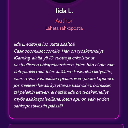
Iida L.
Author
Lähetä sähköpostia
Iida L. editoi ja luo uutta sisältöä
Casinobonukset.comille. Hän on työskennellyt
iGaming-alalla yli 10 vuotta ja erikoistunut
vastuulliseen uhkapelaamiseen, joten hän ei ole vain
tietopankki mitä tulee kaikkeen kasinoihin liittyvään,
vaan myös vastuullisen pelaamisen puolestapuhuja.
Jos mieleesi heräsi kysyttävää kasinoihin, bonuksiin
tai peleihin liittyen, ei hätää: Iida on työskennellyt
myös asiakaspalvelijana, joten apu on vain yhden
sähköpostiviestin päässä!