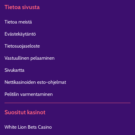
Tietoa sivusta
Tietoa meistä
Evästekäytäntö
Tietosuojaseloste
Vastuullinen pelaaminen
Sivukartta
Nettikasinoiden esto-ohjelmat
Pelitilin varmentaminen
Suositut kasinot
White Lion Bets Casino