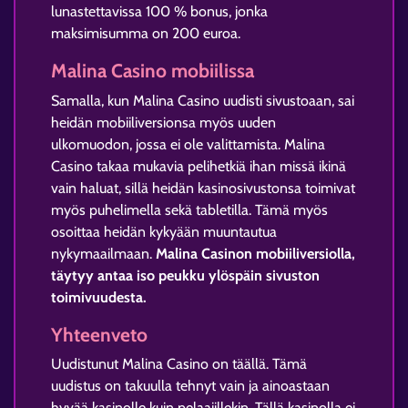
lunastettavissa 100 % bonus, jonka
maksimisumma on 200 euroa.
Malina Casino mobiilissa
Samalla, kun Malina Casino uudisti sivustoaan, sai
heidän mobiiliversionsa myös uuden
ulkomuodon, jossa ei ole valittamista. Malina
Casino takaa mukavia pelihetkiä ihan missä ikinä
vain haluat, sillä heidän kasinosivustonsa toimivat
myös puhelimella sekä tabletilla. Tämä myös
osoittaa heidän kykyään muuntautua
nykymaailmaan.
Malina Casinon mobiiliversiolla,
täytyy antaa iso peukku ylöspäin sivuston
toimivuudesta.
Yhteenveto
Uudistunut Malina Casino on täällä. Tämä
uudistus on takuulla tehnyt vain ja ainoastaan
hyvää kasinolle kuin pelaajillekin. Tällä kasinolla ei