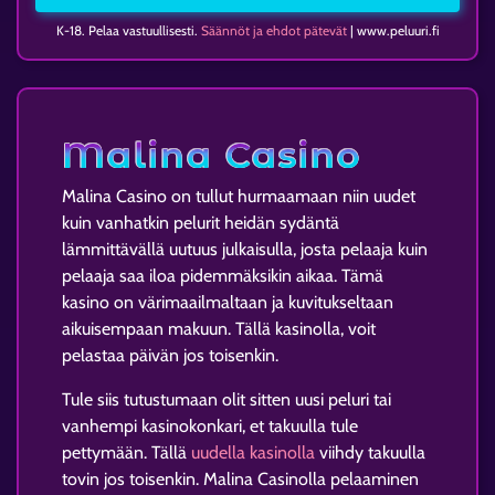
K-18. Pelaa vastuullisesti.
Säännöt ja ehdot pätevät
| www.peluuri.fi
Malina Casino
Malina Casino on tullut hurmaamaan niin uudet
kuin vanhatkin pelurit heidän sydäntä
lämmittävällä uutuus julkaisulla, josta pelaaja kuin
pelaaja saa iloa pidemmäksikin aikaa. Tämä
kasino on värimaailmaltaan ja kuvitukseltaan
aikuisempaan makuun. Tällä kasinolla, voit
pelastaa päivän jos toisenkin.
Tule siis tutustumaan olit sitten uusi peluri tai
vanhempi kasinokonkari, et takuulla tule
pettymään. Tällä
uudella kasinolla
viihdy takuulla
tovin jos toisenkin. Malina Casinolla pelaaminen