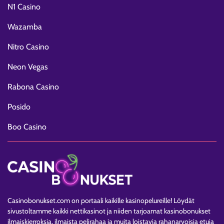
N1 Casino
Wazamba
Nitro Casino
Neon Vegas
Rabona Casino
Posido
Boo Casino
Casinobonukset.com
on portaali kaikille kasinopelureille! Löydät
sivustoltamme kaikki
nettikasinot
ja niiden tarjoamat kasinobonukset
ilmaiskierroksia, ilmaista pelirahaa ja muita loistavia rahanarvoisia etuja