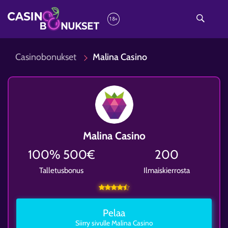
Casinobonukset
Malina Casino
Malina Casino
100% 500€
200
Talletusbonus
Ilmaiskierrosta
Pelaa
Siirry sivulle Malina Casino