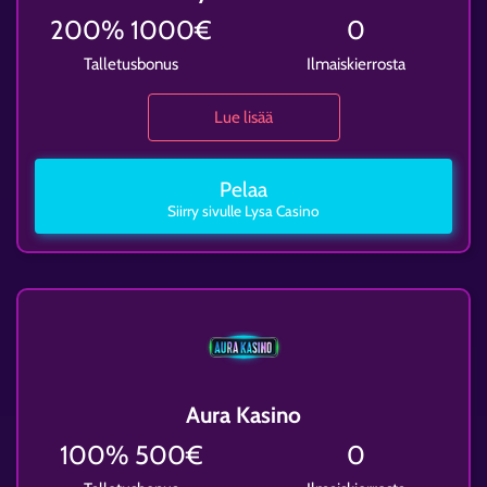
Pelintuottajat
Uusi kasino?
Ei
200% 1000€
0
Pragmatic Play
Playtech
Microgaming
Betsoft
Yggdrasil
Quickspin
Red Tiger Gaming
Talletusbonus
Ilmaiskierrosta
Kasinon palvelut
Lue lisää
Mobiilikasino
Kyllä
Livekasino
Kyllä
Bet Republic Casino Review
Tarjotut pelityypit
Bingo
Raaputusarvat
Jättipotit
Pelaa
Pokeri
Muut palvelut
Suomenkielinen asiakaspalvelu
Siirry sivulle Lysa Casino
Pelaa
Live-chat
Auki 24/7
Tietoa kasinosta
Maksuvaihtoehdot
URL
https://www.lysacasino.com/fi/casino
Puhelin
Zimpler
Visa
Mastercard
Neteller
Skrill
Paysafecard
Sähköposti
support@lysacasino.com
Bitcoin
Valuutat
Pelintuottajat
Aura Kasino
Lisenssi
Uusi kasino?
Ei
Betsoft
Yggdrasil
Microgaming
Playtech
100% 500€
0
Pragmatic Play
Red Tiger Gaming
Quickspin