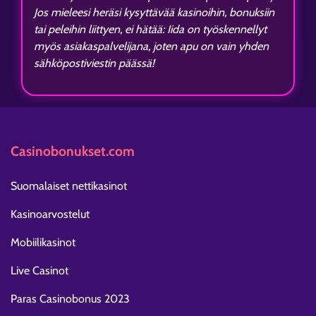
Jos mieleesi heräsi kysyttävää kasinoihin, bonuksiin
tai peleihin liittyen, ei hätää: Iida on työskennellyt
myös asiakaspalvelijana, joten apu on vain yhden
sähköpostiviestin päässä!
Casinobonukset.com
Suomalaiset nettikasinot
Kasinoarvostelut
Mobiilikasinot
Live Casinot
Paras Casinobonus 2023