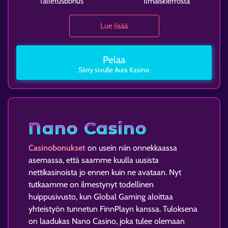
Talletusbonus
Ilmaiskierrosta
Kasinon palvelut
Lue lisää
Mobiilikasino
Kyllä
LolaJack Casino Review
Livekasino
Kyllä
Tarjotut pelityypit
Bingo
Raaputusarvat
Jättipotit
Pelaa
Pokeri
Pelaa
Muut palvelut
Auki 24/7
Siirry sivulle Aura Kasino
Live-chat
Tietoa kasinosta
Maksuvaihtoehdot
Nano Casino
URL
https://www.aurakasino.com/fi
Brite
Puhelin
Pelintuottajat
Sähköposti
support@aurakasino.com
Casinobonukset
on usein niin onnekkaassa
Valuutat
Betsoft
Pragmatic Play
Evolution Gaming
Play’n GO
asemassa, että saamme kuulla uusista
Lisenssi
Red Tiger Gaming
NetEnt
Relax Gaming
Playtech
nettikasinoista jo ennen kuin ne avataan. Nyt
Uusi kasino?
Ei
ELK Studios
Yggdrasil
tutkaamme on ilmestynyt todellinen
huippusivusto, kun Global Gaming aloittaa
yhteistyön tunnetun FinnPlayn kanssa. Tuloksena
Kasinon palvelut
on laadukas Nano Casino, joka tulee olemaan
Lysa Casino Review