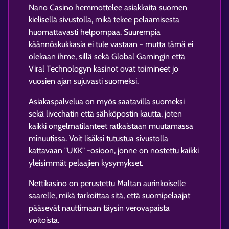
Nano Casino hemmottelee asiakkaita suomen
kielisellä sivustolla, mikä tekee pelaamisesta
huomattavasti helpompaa. Suurempia
käännöskukkasia ei tule vastaan - mutta tämä ei
olekaan ihme, sillä sekä Global Gamingin että
Viral Technologyn kasinot ovat toimineet jo
vuosien ajan sujuvasti suomeksi.
Asiakaspalvelua on myös saatavilla suomeksi
sekä livechatin että sähköpostin kautta, joten
kaikki ongelmatilanteet ratkaistaan muutamassa
minuutissa. Voit lisäksi tutustua sivustolla
kattavaan "UKK" -osioon, jonne on nostettu kaikki
yleisimmät pelaajien kysymykset.
Nettikasino on perustettu Maltan aurinkoiselle
saarelle, mikä tarkoittaa sitä, että suomipelaajat
pääsevät nauttimaan täysin verovapaista
voitoista.