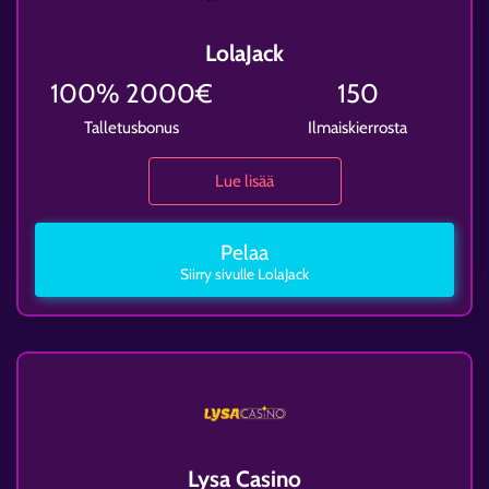
Sähköposti
support@betrepublic.com
Valuutat
LolaJack
Lisenssi
Uusi kasino?
Ei
100% 2000€
150
Talletusbonus
Ilmaiskierrosta
Kasinon palvelut
Lue lisää
Mobiilikasino
Kyllä
Livekasino
Kyllä
Tarjotut pelityypit
Bingo
Raaputusarvat
Jättipotit
Pelaa
Pokeri
Vedonlyönti
Live-
vedonlyönti
Siirry sivulle LolaJack
Muut palvelut
Suomenkielinen asiakaspalvelu
Auki 24/7
Live-chat
Tietoa kasinosta
URL
https://lolajack.com/fi/
Maksuvaihtoehdot
Puhelin
Sähköposti
support@lolajack.com
Zimpler
Visa
Mastercard
Skrill
Neteller
Paysafecard
Valuutat
Bitcoin
Lysa Casino
Lisenssi