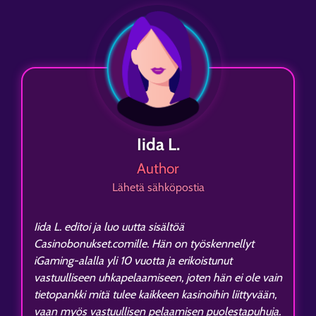
Iida L.
Author
Lähetä sähköpostia
Iida L. editoi ja luo uutta sisältöä
Casinobonukset.comille. Hän on työskennellyt
iGaming-alalla yli 10 vuotta ja erikoistunut
vastuulliseen uhkapelaamiseen, joten hän ei ole vain
tietopankki mitä tulee kaikkeen kasinoihin liittyvään,
vaan myös vastuullisen pelaamisen puolestapuhuja.