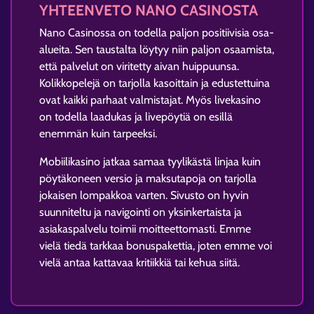
YHTEENVETO NANO CASINOSTA
Nano Casinossa on todella paljon positiivisia osa-
alueita. Sen taustalta löytyy niin paljon osaamista,
että palvelut on viritetty aivan huippuunsa.
Kolikkopelejä on tarjolla kasoittain ja edustettuina
ovat kaikki parhaat valmistajat. Myös livekasino
on todella laadukas ja livepöytiä on esillä
enemmän kuin tarpeeksi.
Mobiilikasino jatkaa samaa tyylikästä linjaa kuin
pöytäkoneen versio ja maksutapoja on tarjolla
jokaisen lompakkoa varten. Sivusto on hyvin
suunniteltu ja navigointi on yksinkertaista ja
asiakaspalvelu toimii moitteettomasti. Emme
vielä tiedä tarkkaa bonuspakettia, joten emme voi
vielä antaa kattavaa kritiikkiä tai kehua siitä.