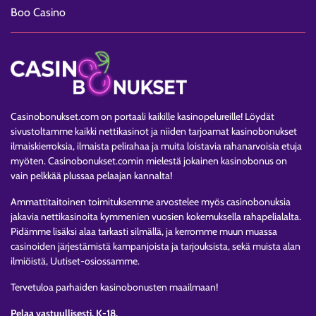
Boo Casino
Casinobonukset.com
on portaali kaikille kasinopelureille! Löydät
sivustoltamme kaikki
nettikasinot
ja niiden tarjoamat kasinobonukset
ilmaiskierroksia, ilmaista pelirahaa ja muita loistavia rahanarvoisia etuja
myöten. Casinobonukset.comin mielestä jokainen kasinobonus on
vain pelkkää plussaa pelaajan kannalta!
Ammattitaitoinen toimituksemme arvostelee myös casinobonuksia
jakavia nettikasinoita kymmenien vuosien kokemuksella rahapelialalta.
Pidämme lisäksi alaa tarkasti silmällä, ja kerromme muun muassa
casinoiden järjestämistä kampanjoista ja tarjouksista, sekä muista alan
ilmiöistä, Uutiset-osiossamme.
Tervetuloa parhaiden kasinobonusten maailmaan!
Pelaa vastuullisesti. K-18.