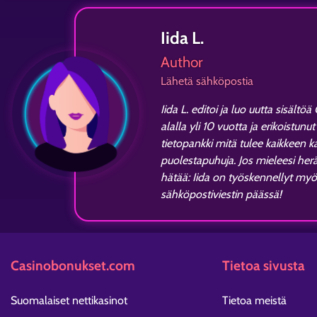
Iida L.
Author
Lähetä sähköpostia
Iida L. editoi ja luo uutta sisäl
alalla yli 10 vuotta ja erikoistun
tietopankki mitä tulee kaikkeen k
puolestapuhuja. Jos mieleesi heräs
hätää: Iida on työskennellyt myö
sähköpostiviestin päässä!
Casinobonukset.com
Tietoa sivusta
Suomalaiset nettikasinot
Tietoa meistä