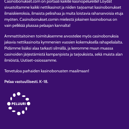
Casinobonukset.com
on portaali kaikille kasinopelureille! Löydät
sivustoltamme kaikki
nettikasinot
ja niiden tarjoamat kasinobonukset
ilmaiskierroksia, ilmaista pelirahaa ja muita loistavia rahanarvoisia etuja
myöten. Casinobonukset.comin mielestä jokainen kasinobonus on
vain pelkkää plussaa pelaajan kannalta!
Ammattitaitoinen toimituksemme arvostelee myös casinobonuksia
jakavia nettikasinoita kymmenien vuosien kokemuksella rahapelialalta.
Pidämme lisäksi alaa tarkasti silmällä, ja kerromme muun muassa
casinoiden järjestämistä kampanjoista ja tarjouksista, sekä muista alan
ilmiöistä, Uutiset-osiossamme.
Tervetuloa parhaiden kasinobonusten maailmaan!
Pelaa vastuullisesti. K-18.