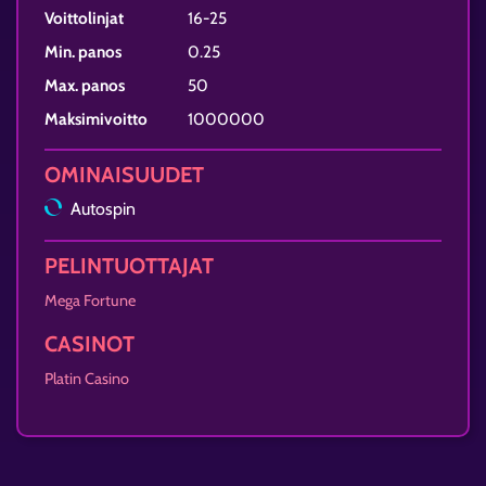
Voittolinjat
16-25
Min. panos
0.25
Max. panos
50
Maksimivoitto
1000000
OMINAISUUDET
Autospin
PELINTUOTTAJAT
Mega Fortune
CASINOT
Platin Casino