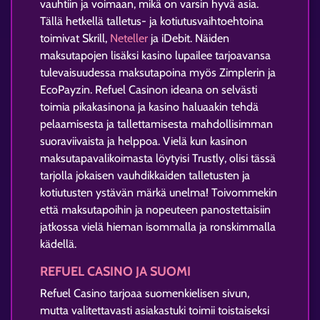
vauhtiin ja voimaan, mikä on varsin hyvä asia.
Tällä hetkellä talletus- ja kotiutusvaihtoehtoina
toimivat Skrill,
Neteller
ja iDebit. Näiden
maksutapojen lisäksi kasino lupailee tarjoavansa
tulevaisuudessa maksutapoina myös Zimplerin ja
EcoPayzin. Refuel Casinon ideana on selvästi
toimia pikakasinona ja kasino haluaakin tehdä
pelaamisesta ja tallettamisesta mahdollisimman
suoraviivaista ja helppoa. Vielä kun kasinon
maksutapavalikoimasta löytyisi Trustly, olisi tässä
tarjolla jokaisen vauhdikkaiden talletusten ja
kotiutusten ystävän märkä unelma! Toivommekin
että maksutapoihin ja nopeuteen panostettaisiin
jatkossa vielä hieman isommalla ja ronskimmalla
kädellä.
REFUEL CASINO JA SUOMI
Refuel Casino tarjoaa suomenkielisen sivun,
mutta valitettavasti asiakastuki toimii toistaiseksi