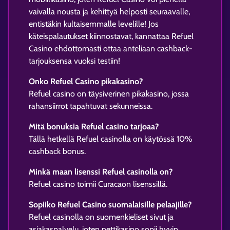
vaivalla nousta ja kehittyä helposti seuraavalle,
entistäkin kultaisemmalle levelille! Jos
käteispalautukset kiinnostavat, kannattaa Refuel
Casino ehdottomasti ottaa anteliaan cashback-
tarjouksensa vuoksi testiin!
Onko Refuel Casino pikakasino?
Refuel casino on täysiverinen pikakasino, jossa
rahansiirrot tapahtuvat sekunneissa.
Mitä bonuksia Refuel casino tarjoaa?
Tällä hetkellä Refuel casinolla on käytössä 10%
cashback bonus.
Minkä maan lisenssi Refuel casinolla on?
Refuel casino toimii Curacaon lisenssillä.
Sopiiko Refuel Casino suomalaisille pelaajille?
Refuel casinolla on suomenkieliset sivut ja
asiakaspalvelu, joten nettikasino sopii hyvin