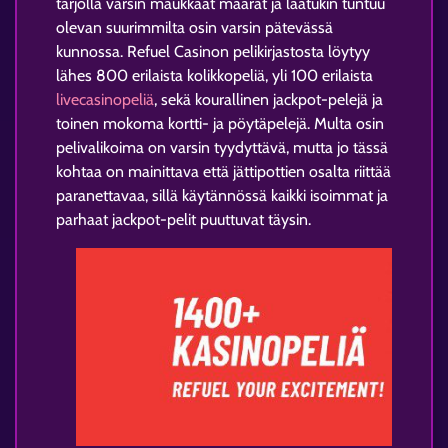
tarjolla varsin maukkaat määrät ja laatukin tuntuu
olevan suurimmilta osin varsin pätevässä
kunnossa. Refuel Casinon pelikirjastosta löytyy
lähes 800 erilaista kolikkopeliä, yli 100 erilaista
livecasinopeliä
, sekä kourallinen jackpot-pelejä ja
toinen mokoma kortti- ja pöytäpelejä. Multa osin
pelivalikoima on varsin tyydyttävä, mutta jo tässä
kohtaa on mainittava että jättipottien osalta riittää
paranettavaa, sillä käytännössä kaikki isoimmat ja
parhaat jackpot-pelit puuttuvat täysin.