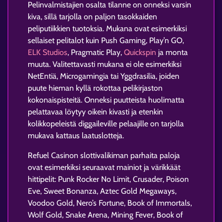
Pelinvalmistajien osalta tilanne on onneksi varsin
kiva, sillä tarjolla on paljon tasokkaiden
peliputiikkien tuotoksia. Mukana ovat esimerkiksi
sellaiset pelitalot kuin Push Gaming, Play’n GO,
ELK Studios
, Pragmatic Play,
Quickspin
ja monta
muuta. Valitettavasti mukana ei ole esimerkiksi
NetEntiä, Microgamingia tai Yggdrasilia, joiden
puute hieman kyllä rokottaa pelikirjaston
kokonaispisteitä. Onneksi puutteista huolimatta
pelattavaa löytyy oikein kivasti ja etenkin
kolikkopeleistä diggaileville pelaajille on tarjolla
mukava kattaus laatuslotteja.
Refuel Casinon slottivalikiman parhaita paloja
ovat esimerkiksi seuraavat mainiot ja värikkäät
hittipelit: Punk Rocker No Limit, Crusader, Poison
Eve, Sweet Bonanza, Aztec Gold Megaways,
Voodoo Gold, Nero’s Fortune, Book of Immortals,
Wolf Gold, Snake Arena, Mining Fever, Book of