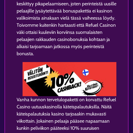
keskittyy pikapelaamiseen, joten perinteistä uusille
pelaajille jysäytettävää bonuspakettia ei kasinon
valikoimista ainakaan vielä tässä vaiheessa löydy.
Toivomme kuitenkin hartaasti että Refuel Casinon
väki ottaisi kuuleviin korviinsa suomalaisten
pelaajien rakkauden casinobonuksia kohtaan ja
alkaisi tarjoamaan jatkossa myös perinteistä
bonusta.
Vanha kunnon tervetulopaketti on korvattu Refuel
Casino uutuuskasinolla käteispalautuksilla. Näitä
käteispalautuksia kasino tarjoaakin mukavasti
viikottain. Jokainen pelaaja pääsee napaamaan
kunkin peliviikon pääteeksi 10% suuruisen