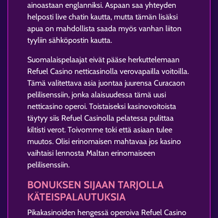
ainoastaan englanniksi. Aspaan saa yhteyden
helposti live chatin kautta, mutta tämän lisäksi
apua on mahdollista saada myös vanhan liiton
tyyliin sähköpostin kautta.
Suomalaispelaajat eivät pääse herkuttelemaan
Refuel Casino netticasinolla verovapailla voitoilla.
Tämä valitettava asia juontaa juurensa Curacaon
pelilisenssiin, jonka alaisuudessa tämä uusi
netticasino operoi. Toistaiseksi kasinovoitoista
täytyy siis Refuel Casinolla pelatessa pulittaa
kiltisti verot. Toivomme toki että asiaan tulee
muutos. Olisi erinomaisen mahtavaa jos kasino
vaihtaisi lennosta Maltan erinomaiseen
pelilisenssiin.
BONUKSEN SIJAAN TARJOLLA
KÄTEISPALAUTUKSIA
Pikakasinoiden hengessä operoiva Refuel Casino