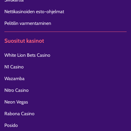
Nettikasinoiden esto-ohjelmat
Pelitilin varmentaminen
Suositut kasinot
White Lion Bets Casino
N1 Casino
Wazamba
Nitro Casino
Neon Vegas
Rabona Casino
Posido