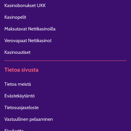
Kasinobonukset UKK
Kasinopelit
Maksutavat Nettikasinoilla
Verovapaat Nettikasinot
Kasinouutiset
Tietoa sivusta
Tietoa meistä
Evästekäytäntö
Tietosuojaseloste
Vastuullinen pelaaminen
Sivukartta