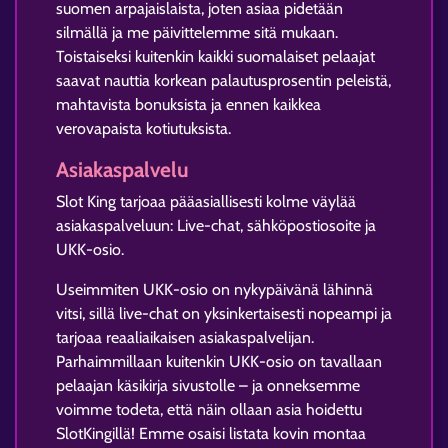
suomen arpajaislaista, joten asiaa pidetään
silmällä ja me päivittelemme sitä mukaan.
Toistaiseksi kuitenkin kaikki suomalaiset pelaajat
saavat nauttia korkean palautusprosentin peleistä,
mahtavista bonuksista ja ennen kaikkea
verovapaista kotiutuksista.
Asiakaspalvelu
Slot King tarjoaa pääasiallisesti kolme väylää
asiakaspalveluun: Live-chat, sähköpostiosoite ja
UKK-osio.
Useimmiten UKK-osio on nykypäivänä lähinnä
vitsi, sillä live-chat on yksinkertaisesti nopeampi ja
tarjoaa reaaliaikaisen asiakaspalvelijan.
Parhaimmillaan kuitenkin UKK-osio on tavallaan
pelaajan käsikirja sivustolle – ja onneksemme
voimme todeta, että näin ollaan asia hoidettu
SlotKingillä! Emme osaisi listata kovin montaa