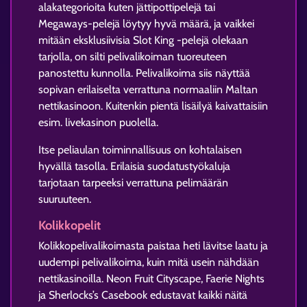
alakategorioita kuten jättipottipelejä tai
Megaways-pelejä löytyy hyvä määrä, ja vaikkei
mitään eksklusiivisia Slot King -pelejä olekaan
tarjolla, on silti pelivalikoiman tuoreuteen
panostettu kunnolla. Pelivalikoima siis näyttää
sopivan erilaiselta verrattuna normaaliin Maltan
nettikasinoon. Kuitenkin pientä lisäilyä kaivattaisiin
esim. livekasinon puolella.
Itse peliaulan toiminnallisuus on kohtalaisen
hyvällä tasolla. Erilaisia suodatustyökaluja
tarjotaan tarpeeksi verrattuna pelimäärän
suuruuteen.
Kolikkopelit
Kolikkopelivalikoimasta paistaa heti lävitse laatu ja
uudempi pelivalikoima, kuin mitä usein nähdään
nettikasinoilla. Neon Fruit Cityscape, Faerie Nights
ja Sherlocks’s Casebook edustavat kaikki näitä