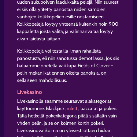
uuden sukupolven laadukkaita pelejä. Niin suuresti
ei siis olla yritetty panostaa niiden samojen
vanhojen kolikkopelien esille nostamiseen.
Kolikkopelejä löytyy yhteensä kuitenkin noin 900
kappaletta joista valita, ja valinnanvaraa löytyy
aivan laidasta laitaan.
Kolikkopelejä voi testailla ilman rahallista
panostusta, eli niin sanotussa demotilassa. Jos siis
haluamme opetella vaikkapa Fields of Clover -
pelin mekaniikat ennen oikeita panoksia, on
sellaiseen mahdollisuus.
Livekasino
Livekasinolla saamme seuraavat alakategoriat
käyttöömme: Blackjack,
ruletti
, baccarat ja pokeri.
Tällä hetkellä pokerikategoria pitää sisällään vain
yhden pelin, ja se on kolmen kortin pokeri.
Livekasinovalikoima on yleisesti ottaen hiukan