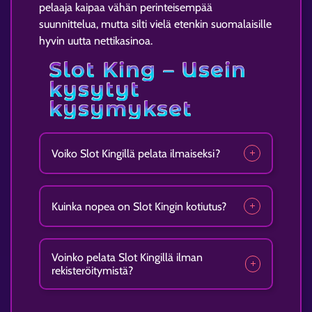
pelaaja kaipaa vähän perinteisempää
suunnittelua, mutta silti vielä etenkin suomalaisille
hyvin uutta nettikasinoa.
Slot King – Usein
kysytyt
kysymykset
Voiko Slot Kingillä pelata ilmaiseksi?
Kuinka nopea on Slot Kingin kotiutus?
Voinko pelata Slot Kingillä ilman
rekisteröitymistä?