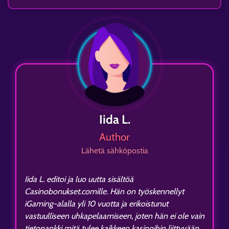
Iida L.
Author
Lähetä sähköpostia
Iida L. editoi ja luo uutta sisältöä
Casinobonukset.comille. Hän on työskennellyt
iGaming-alalla yli 10 vuotta ja erikoistunut
vastuulliseen uhkapelaamiseen, joten hän ei ole vain
tietopankki mitä tulee kaikkeen kasinoihin liittyvään,