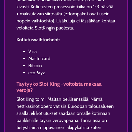
kivasti. Kotiutusten prosessointiaika on 1-3 päivää
+ maksutavan siirtoaika (e-lompakot ovat usein
nopein vaihtoehto). Lisäkuluja ei tässäkään kohtaa
veloiteta SlotKingin puolesta.
Kotiutusvaihtoehdot:
Visa
Mastercard
Bitcoin
ecoPayz
Täytyykö Slot King -voitoista maksaa
veroja?
Slot King toimii Maltan pelilisenssillä. Nämä
nettikasinot operoivat siis Euroopan talousalueen
sisällä, eli kotiutukset saadaan omalle kotimaan
pankkitilille täysin verovapaana. Tämä asia on
tietysti aina riippuvainen lakipykälistä kuten