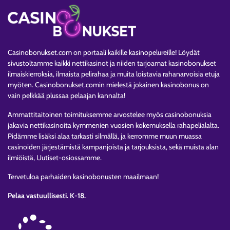
Casinobonukset.com
on portaali kaikille kasinopelureille! Löydät
sivustoltamme kaikki
nettikasinot
ja niiden tarjoamat kasinobonukset
ilmaiskierroksia, ilmaista pelirahaa ja muita loistavia rahanarvoisia etuja
myöten. Casinobonukset.comin mielestä jokainen kasinobonus on
vain pelkkää plussaa pelaajan kannalta!
Ammattitaitoinen toimituksemme arvostelee myös casinobonuksia
jakavia nettikasinoita kymmenien vuosien kokemuksella rahapelialalta.
Pidämme lisäksi alaa tarkasti silmällä, ja kerromme muun muassa
casinoiden järjestämistä kampanjoista ja tarjouksista, sekä muista alan
ilmiöistä, Uutiset-osiossamme.
Tervetuloa parhaiden kasinobonusten maailmaan!
Pelaa vastuullisesti. K-18.