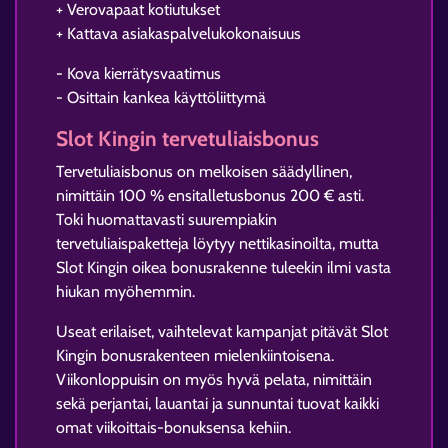
+ Verovapaat kotiutukset
+ Kattava asiakaspalvelukokonaisuus
- Kova kierrätysvaatimus
- Osittain kankea käyttöliittymä
Slot Kingin tervetuliaisbonus
Tervetuliaisbonus on melkoisen säädyllinen,
nimittäin 100 % ensitalletusbonus 200 € asti.
Toki huomattavasti suurempiakin
tervetuliaispaketteja löytyy nettikasinoilta, mutta
Slot Kingin oikea bonusrakenne tuleekin ilmi vasta
hiukan myöhemmin.
Useat erilaiset, vaihtelevat kampanjat pitävät Slot
Kingin bonusrakenteen mielenkiintoisena.
Viikonloppuisin on myös hyvä pelata, nimittäin
sekä perjantai, lauantai ja sunnuntai tuovat kaikki
omat viikoittais-bonuksensa kehiin.