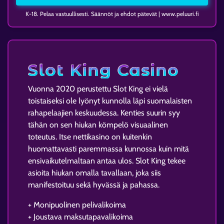
K-18. Pelaa vastuullisesti.
Säännöt ja ehdot pätevät
| www.peluuri.fi
Slot King Casino
Vuonna 2020 perustettu Slot King ei vielä
toistaiseksi ole lyönyt kunnolla läpi suomalaisten
rahapelaajien keskuudessa. Kenties suurin syy
tähän on sen hiukan kömpelö visuaalinen
toteutus. Itse nettikasino on kuitenkin
huomattavasti paremmassa kunnossa kuin mitä
ensivaikutelmaltaan antaa ulos. Slot King tekee
asioita hiukan omalla tavallaan, joka siis
manifestoituu sekä hyvässä ja pahassa.
+ Monipuolinen pelivalikoima
+ Joustava maksutapavalikoima