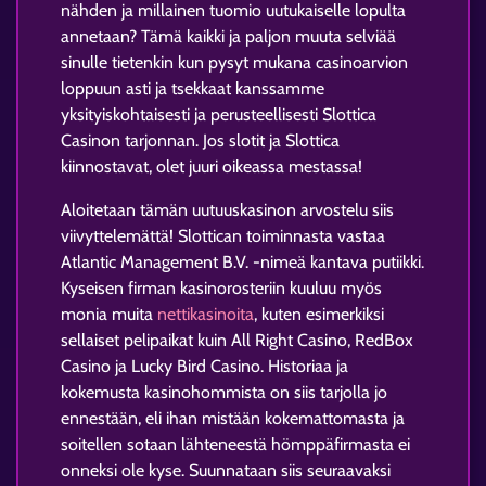
nähden ja millainen tuomio uutukaiselle lopulta
annetaan? Tämä kaikki ja paljon muuta selviää
sinulle tietenkin kun pysyt mukana casinoarvion
loppuun asti ja tsekkaat kanssamme
yksityiskohtaisesti ja perusteellisesti Slottica
Casinon tarjonnan. Jos slotit ja Slottica
kiinnostavat, olet juuri oikeassa mestassa!
Aloitetaan tämän uutuuskasinon arvostelu siis
viivyttelemättä! Slottican toiminnasta vastaa
Atlantic Management B.V. -nimeä kantava putiikki.
Kyseisen firman kasinorosteriin kuuluu myös
monia muita
nettikasinoita
, kuten esimerkiksi
sellaiset pelipaikat kuin All Right Casino, RedBox
Casino ja Lucky Bird Casino. Historiaa ja
kokemusta kasinohommista on siis tarjolla jo
ennestään, eli ihan mistään kokemattomasta ja
soitellen sotaan lähteneestä hömppäfirmasta ei
onneksi ole kyse. Suunnataan siis seuraavaksi