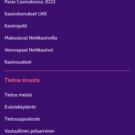
Paras Casinobonus 2023
Kasinobonukset UKK
Kasinopelit
Maksutavat Nettikasinoilla
Verovapaat Nettikasinot
Kasinouutiset
Tietoa sivusta
Tietoa meistä
Evästekäytäntö
Tietosuojaseloste
Vastuullinen pelaaminen