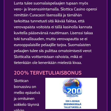
Lunta tulee suomalaispelaajien tupaan myös
vero- ja linsenssirintamalla. Slottica Casino operoi
nimittäin Curacaon lisenssillä ja tämähän
tarkoittaa tunnetusti sitä ikävää faktaa, että
verovapaista voitoista ei tällä kasinolla kannata
kuvitella pääsevänsä nauttimaan. Lisenssi takaa
toki turvallisuuden, mutta verovapautta se ei
eurooppalaisille pelaajille tarjoa. Suomalaisten
pelaajien tulee siis pulittaa omatoimisesti verot
Slotticalta voittamistaan rahoista, mikä ei
tietenkään ole kenenkään mielestä kivaa.
200% TERVETULIAISBONUS
Slottican
bonussivu on
melko epäselvä
ja omituinen
sokkelo täynnä
vähän