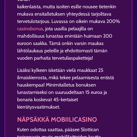
kaikenlaista, mutta isoiten esille nousee tietenkin
mukava ensitalletuksen yhteydessä tarjoiltava
tervetulotarjous. Luvassa on oikein mukava 200%
casinobonus
, jota uusilla pelaajilla on
mahdollisuus lunastaa enintään huimaan 200
euroon saakka. Tämä onkin varsin maukas
lähtölaukaus peleille ja ehdottomasti tämän
vuoden parhaita tervetuliaspaketteja!
Lisäksi kylkeen isketään vielä maukkaat 25
ilmaiskierrosta, mikä tekee pelaamisesta entistä
hauskempaa! Minimitalletus bonuksen
lunastamiseksi on suuruudeltaan 15 euroa ja
bonaria koskevat 45-kertaiset
kierrätysvaatimukset.
NÄPSÄKKÄ MOBIILICASINO
Kuten odottaa saattaa, pääsee Slottican
tarjonnasta myös mobiililaitteiden kautta.