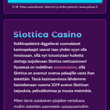
K-18. Pelaa vastuullisesti.
Säännöt ja ehdot pätevät
| www.peluuri.fi
Slottica Casino
Kolikkopeleistä diggailev
at suomalaiset
kasinopelaajat saavat taas yhden syyn olla
innoissaan, sillä nyt tutustutaan huikeita
slotteja tarjoilevaan Slottica netticasinoon!
Kyseessä on todellinen
uutuuscasino
, sillä
Slottica on avannut ovensa pelaajille vasta ihan
äskettäin. Tässä kasinoarviossa lähdemme
haistelemaan vuonna 2019 avatun Slottican
tarjouksia, pelivalikoimaa ja muuta meininkiä.
Miten tämä uutukainen pärjäilee vertailussa
muihin äskettäin auenneisiin uutuuscasinoihin