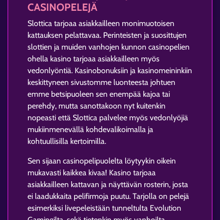
CASINOPELEJÄ
Slottica tarjoaa asiakkailleen monimuotoisen
kattauksen pelattavaa. Perinteisten ja suosittujen
slottien ja muiden vanhojen kunnon casinopelien
ohella kasino tarjoaa asiakkailleen myös
vedonlyöntiä. Kasinobonuksiin ja kasinomeininkiin
keskittyneen sivustomme luonteesta johtuen
emme betsipuoleen sen enempää kajoa tai
perehdy, mutta sanottakoon nyt kuitenkin
nopeasti että Slottica palvelee myös vedonlyöjiä
mukiinmenevällä kohdevalikoimalla ja
kohtuullisilla kertoimilla.
Sen sijaan casinopelipuolelta löytyykin oikein
mukavasti kaikkea kivaa! Kasino tarjoaa
asiakkailleen kattavan ja näyttävän rosterin, josta
ei laadukkaita pelifirmoja puutu. Tarjolla on pelejä
esimerkiksi livepeleistään tunneltulta Evolution
Gamingilta, sekä tietenkin myös vanhoilta