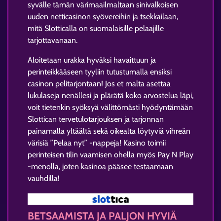
syvälle tämän värimaailmaltaan sinivalkoisen
uuden netticasinon syövereihin ja tsekkailaan,
mitä Slotticalla on suomalaisille pelaajille
tarjottavanaan.
Aloitetaan urakka hyväksi havaittuun ja
perinteikkääseen tyyliin tutustumalla ensiksi
casinon pelitarjontaan! Jos et malta asettaa
lukulaseja nenällesi ja plärätä koko arvostelua läpi,
voit tietenkin syöksyä välittömästi hyödyntämään
Slottican tervetulotarjouksen ja tarjonnan
painamalla yltäältä sekä oikealta löytyviä vihreän
värisiä ”Pelaa nyt” -nappeja! Kasino toimii
perinteisen tilin vaamisen ohella myös Pay N Play
-menolla, joten kasinoa pääsee testaamaan
vauhdilla!
BETSAAMISTA JA PALJON HYVIÄ