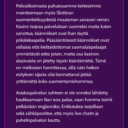
Pelivalikoimasta puhuessamme kerkesimme
mainitsemaan myös Slottican
suomenkielisyydestä muutaman sanasen verran.
Kasino tarjoaa palveluitaan suomeksi mutta kuten
sanottua, käännökset ovat ihan täyttä
pökälekaapelia. Pääsääntöisesti käännökset ovat
sellaisia että kielitaidottomat suomalaispelaajat
ymmärtävät edes jotain, mutta osa kasinon
alasivuista on jätetty täysin kääntämättä. Tämä
on melkoisen harmittavaa, sillä näin heikon
esityksen sijasta olisi kannattanut jättää
yrittämättä koko suomentamishommaa.
Asiakaspalvelun suhteen ei ole onneksi lähdetty
haukkaamaan liian isoa palaa, vaan homma toimii
pelkästään englanniksi. Enkkutukea tarjoillaan
sekä sähköpostitse, että myös live chatin ja
puhelinpalvelun kautta.