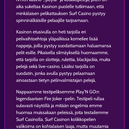
aika sukeltaa Kasinon puolelle tutkimaan, että
minkälaisen pelikattauksen Surf Casino pystyy
spinninälkäisille pelaajille tarjoamaan.
Kasinon etusivulla on heti tarjolla eri
pelivaihtoehtoja yläpalkissa komeilee lisää
nappeja, joilla pystyy suodattamaan haluamansa
pelit esille. Pikaisella silmäyksellä huomaamme,
että tarjolla on slotteja, rulettia, blackjackia, muita
pelejä sekä live-casino. Lisäksi tarjolla on
suodatin, jonka avulla pystyy pelaamaan
ainoastaan tietyn pelinvalmistajan pelejä.
Nappaamme testipeliksemme Play’N GO:n
legendaarisen Fire Joker -pelin. Testipeli rullaa
sulavasti näytöllä ja mitään ongelmia emme
huomaa muissakaan peleissä, joita testailemme
Surf Casinolla. Surf Casinon kolikkopelien
valikoima on kohtalaisen laaja, mutta muutamia