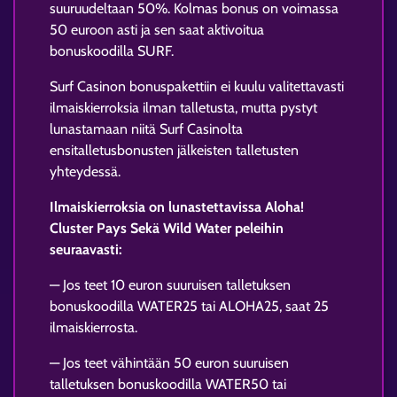
suuruudeltaan 50%. Kolmas bonus on voimassa
50 euroon asti ja sen saat aktivoitua
bonuskoodilla SURF.
Surf Casinon bonuspakettiin ei kuulu valitettavasti
ilmaiskierroksia ilman talletusta, mutta pystyt
lunastamaan niitä Surf Casinolta
ensitalletusbonusten jälkeisten talletusten
yhteydessä.
Ilmaiskierroksia on lunastettavissa Aloha!
Cluster Pays Sekä Wild Water peleihin
seuraavasti:
— Jos teet 10 euron suuruisen talletuksen
bonuskoodilla WATER25 tai ALOHA25, saat 25
ilmaiskierrosta.
— Jos teet vähintään 50 euron suuruisen
talletuksen bonuskoodilla WATER50 tai