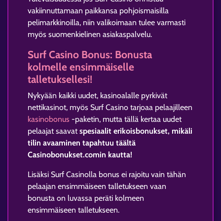
vakiinnuttamaan paikkansa pohjoismaisilla
pelimarkkinoilla, niin valikoimaan tulee varmasti
myös suomenkielinen asiakaspalvelu.
Surf Casino Bonus: Bonusta
kolmelle ensimmäiselle
talletuksellesi!
Nykyään kaikki uudet, kasinoalalle pyrkivät
nettikasinot, myös Surf Casino tarjoaa pelaajilleen
kasinobonus
-paketin, mutta tällä kertaa uudet
pelaajat saavat
spesiaalit erikoisbonukset, mikäli
tilin avaaminen tapahtuu täältä
Casinobonukset.comin kautta!
Lisäksi Surf Casinolla bonus ei rajoitu vain tähän
pelaajan ensimmäiseen talletukseen vaan
bonusta on luvassa peräti kolmeen
ensimmäiseen talletukseen.