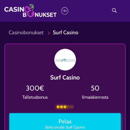
Casinobonukset
Surf Casino
Surf Casino
300€
50
Talletusbonus
Ilmaiskierrosta
Pelaa
Siirry sivulle Surf Casino