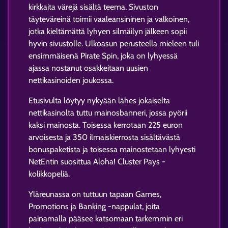
kirkkaita värejä sisältä teema. Sivuston
täyteväreinä toimii vaaleansininen ja valkoinen,
jotka kieltämättä lyhyen silmäilyn jälkeen sopii
hyvin sivustolle. Ulkoasun perusteella mieleen tuli
ensimmäisenä Pirate Spin, joka on lyhyessä
ajassa nostanut osakkeitaan uusien
nettikasinoiden joukossa.
Etusivulta löytyy nykyään lähes jokaiselta
nettikasinolta tuttu mainosbanneri, jossa pyörii
kaksi mainosta. Toisessa kerrotaan 225 euron
arvoisesta ja 350 ilmaiskierrosta sisältävästä
bonuspaketista ja toisessa mainostetaan lyhyesti
NetEntin suosittua Aloha! Cluster Pays -
kolikkopeliä.
Yläreunassa on tuttuun tapaan Games,
Promotions ja Banking -nappulat, joita
painamalla pääsee katsomaan tarkemmin eri