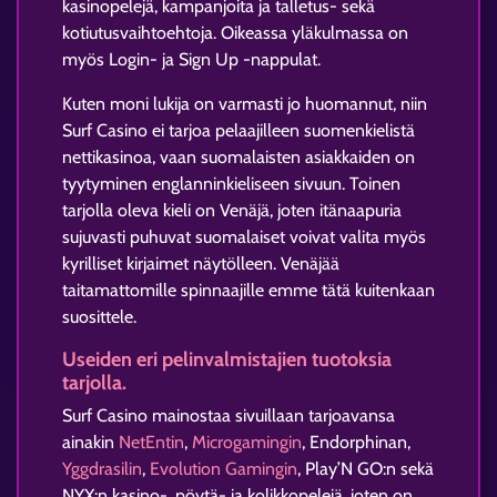
kasinopelejä, kampanjoita ja talletus- sekä
kotiutusvaihtoehtoja. Oikeassa yläkulmassa on
myös Login- ja Sign Up -nappulat.
Kuten moni lukija on varmasti jo huomannut, niin
Surf Casino ei tarjoa pelaajilleen suomenkielistä
nettikasinoa, vaan suomalaisten asiakkaiden on
tyytyminen englanninkieliseen sivuun. Toinen
tarjolla oleva kieli on Venäjä, joten itänaapuria
sujuvasti puhuvat suomalaiset voivat valita myös
kyrilliset kirjaimet näytölleen. Venäjää
taitamattomille spinnaajille emme tätä kuitenkaan
suosittele.
Useiden eri pelinvalmistajien tuotoksia
tarjolla.
Surf Casino mainostaa sivuillaan tarjoavansa
ainakin
NetEntin
,
Microgamingin
, Endorphinan,
Yggdrasilin
,
Evolution Gamingin
, Play’N GO:n sekä
NYX:n kasino-, pöytä- ja kolikkopelejä, joten on