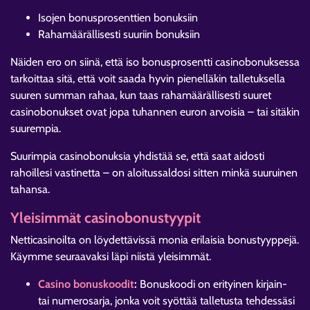
Pragmatic Play
Push Gaming
Relax Gaming
Isojen bonusprosenttien bonuksiin
Rahamäärällisesti suuriin bonuksiin
Näiden ero on siinä, että iso bonusprosentti casinobonuksessa
tarkoittaa sitä, että voit saada hyvin pienelläkin talletuksella
KarhuBet Casino Review
suuren summan rahaa, kun taas rahamäärällisesti suuret
casinobonukset ovat jopa tuhannen euron arvoisia – tai sitäkin
Pelaa
suurempia.
Suurimpia casinobonuksia yhdistää se, että saat aidosti
rahoillesi vastinetta – on aloitussaldosi sitten minkä suuruinen
tahansa.
Yleisimmät casinobonustyypit
Netticasinoilta on löydettävissä monia erilaisia bonustyyppejä.
Käymme seuraavaksi läpi niistä yleisimmät.
Casino bonuskoodit
:
Bonuskoodi on erityinen kirjain-
tai numerosarja, jonka voit syöttää talletusta tehdessäsi