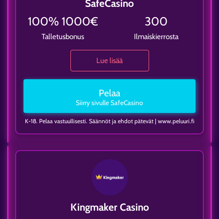
SafeCasino
100% 1000€
300
Talletusbonus
Ilmaiskierrosta
Lue lisää
Pelaa
Siirry sivulle SafeCasino
K-18. Pelaa vastuullisesti.
Säännöt ja ehdot pätevät
| www.peluuri.fi
Tietoa kasinosta
URL
https://safecasino1.com/
Puhelin
Sähköposti
support@safecasino.com
Valuutat
EUR
Kingmaker Casino
Lisenssi
Uusi kasino?
Ei