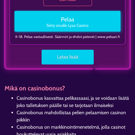
Mobiilikasino
Ei
BetWest Casino Review
Livekasino
Ei
Tarjotut pelityypit
Pelaa
Muut palvelut
Pelaa
Siirry sivulle Lysa Casino
K-18. Pelaa vastuullisesti.
Säännöt ja ehdot pätevät
| www.peluuri.fi
Maksuvaihtoehdot
Verkkopankkitalletus
Lataa lisää
Pelintuottajat
Tietoa kasinosta
Betsoft
URL
https://www.lysacasino.com/fi/casino
Puhelin
Sähköposti
support@lysacasino.com
Valuutat
EUR
Mikä on casinobonus?
Lisenssi
Viro
Uusi kasino?
Ei
Casinok Review
Casinobonus kasvattaa pelikassaasi, ja se voidaan lisätä
joko talletuksen päälle tai se tarjotaan ilmaiseksi
Casinobonus mahdollistaa pelien pelaamisen casinon
Pelaa
Kasinon palvelut
piikkiin
Casinobonus on markkinointimenetelmä, jolla casinot
Mobiilikasino
Kyllä
Livekasino
Kyllä
houkuttelevat uusia asiakkaita