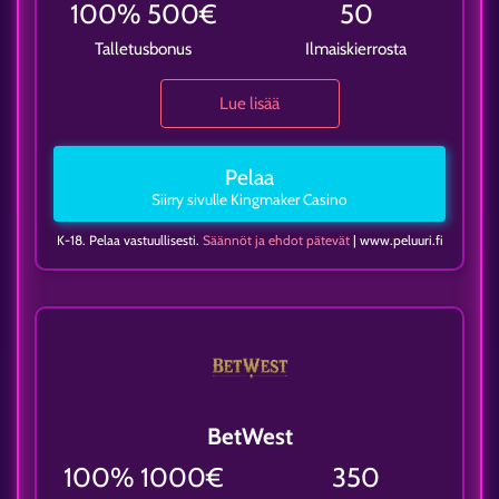
100% 500€
50
Talletusbonus
Ilmaiskierrosta
Kasinon palvelut
Lue lisää
Mobiilikasino
Kyllä
Livekasino
Kyllä
Tarjotut pelityypit
Bingo
Raaputusarvat
Pelaa
Vedonlyönti
Live-vedonlyönti
Pokeri
Jättipotit
Siirry sivulle Kingmaker Casino
Muut palvelut
Live-chat
K-18. Pelaa vastuullisesti.
Säännöt ja ehdot pätevät
| www.peluuri.fi
Maksuvaihtoehdot
Tietoa kasinosta
Trustly kasinot
Zimpler
Visa
Skrill
Neteller
Paysafecard
Bitcoin
URL
https://kingmaker.com/fi/
Pelintuottajat
Puhelin
Sähköposti
support@kingmaker.com
Pragmatic Play
Play’n GO
Betsoft
Valuutat
EUR
BetWest
Evolution Gaming
Playtech
Big Time Gaming
Lisenssi
NetEnt
Red Tiger Gaming
Relax Gaming
Yggdrasil
Uusi kasino?
Ei
100% 1000€
350