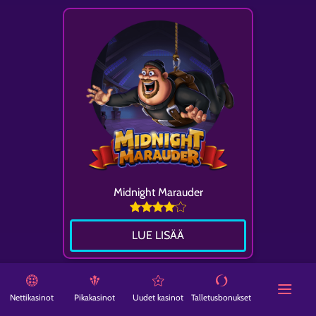
Midnight Marauder
LUE LISÄÄ
Nettikasinot
Pikakasinot
Uudet kasinot
Talletusbonukset