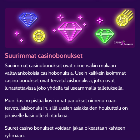
Pragmatic Play
Red Tiger Gaming
Sähköposti
support@karhubet.com
Valuutat
EUR
Lisenssi
Malta
Uusi kasino?
Ei
Aura Kasino Review
Kasinon palvelut
Pelaa
Suurimmat casinobonukset
Mobiilikasino
Kyllä
Livekasino
Kyllä
Suurimmat casinobonukset ovat nimensäkin mukaan
Tarjotut pelityypit
Bingo
Jättipotit
Pokeri
valtavankokoisia casinobonuksia. Usein kaikkein isoimmat
Muut palvelut
Suomenkielinen asiakaspalvelu
Auki 24/7
casino bonukset ovat tervetuliaisbonuksia, jotka ovat
Live-chat
lunastettavissa joko yhdellä tai useammalla talletuksella.
Moni kasino pistää kovimmat panokset nimenomaan
Maksuvaihtoehdot
tervetuliaisbonuksiin, sillä uusien asiakkaiden houkuttelu on
jokaiselle kasinolle elintärkeää.
Zimpler
Pelintuottajat
Suuret casino bonukset voidaan jakaa oikeastaan kahteen
Betsoft
Big Time Gaming
ELK Studios
ryhmään:
Evolution Gaming
Microgaming
NetEnt
Play’n GO