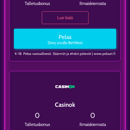
Talletusbonus
Ilmaiskierrosta
Kasinon palvelut
SafeCasino Review
Lue lisää
Mobiilikasino
Kyllä
Livekasino
Kyllä
Tarjotut pelityypit
Raaputusarvat
Bingo
Jättipotit
Pelaa
Pelaa
Vedonlyönti
Live-vedonlyönti
Muut palvelut
Live-chat
Siirry sivulle BetWest
Auki 24/7
Suomenkielinen asiakaspalvelu
K-18. Pelaa vastuullisesti.
Säännöt ja ehdot pätevät
| www.peluuri.fi
Maksuvaihtoehdot
Tietoa kasinosta
Zimpler
Visa
Mastercard
Neteller
Skrill
URL
https://betwest.com/fi/
Bitcoin
Paysafecard
Puhelin
Pelintuottajat
Sähköposti
support@betwest.com
Valuutat
EUR
Casinok
Big Time Gaming
ELK Studios
Evolution Gaming
Lisenssi
Microgaming
NetEnt
Play’n GO
Pragmatic Play
Uusi kasino?
Ei
0
0
Playtech
Quickspin
Relax Gaming
Talletusbonus
Ilmaiskierrosta