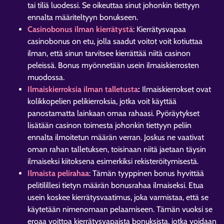
tai tiliä luodessi. Se oikeuttaa sinut johonkin tiettyyn
ennalta määriteltyyn bonukseen.
Casinobonus ilman kierrätystä
: Kierrätysvapaa
casinobonus on etu, jolla saadut voitot voit kotiuttaa
ilman, että sinun tarvitsee kierrättää niitä casinon
peleissä. Bonus myönnetään usein ilmaiskierrosten
muodossa.
Ilmaiskierroksia ilman talletusta
:
Ilmaiskierrokset ovat
kolikkopelien pelikierroksia, jotka voit käyttää
panostamatta lainkaan omaa rahaasi. Pyöräytykset
lisätään casinon toimesta johonkin tiettyyn peliin
ennalta ilmoitetun määrän verran. Joskus ne vaativat
oman rahan talletuksen, toisinaan niitä jaetaan täysin
ilmaiseksi kiitoksena esimerkiksi rekisteröitymisestä.
Ilmaista pelirahaa
: Tämän tyyppinen bonus hyvittää
pelitilillesi tietyn määrän bonusrahaa ilmaiseksi. Etua
usein koskee kierrätysvaatimus, joka varmistaa, että se
käytetään nimenomaan pelaamiseen. Tämän vuoksi se
eroaa voittoa kierrätysvapaista bonuksista, jotka voidaan