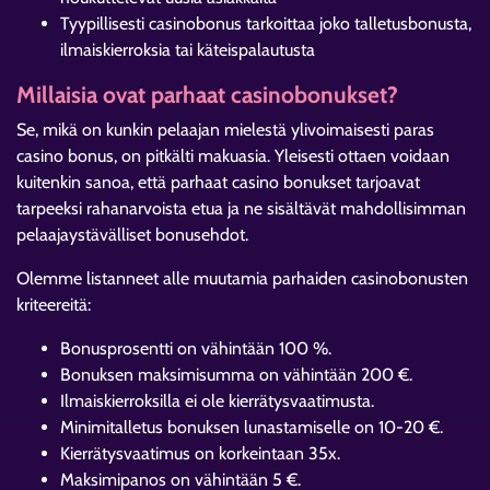
Tarjotut pelityypit
Bingo
Raaputusarvat
Jättipotit
Tyypillisesti casinobonus tarkoittaa joko talletusbonusta,
Pokeri
ilmaiskierroksia tai käteispalautusta
Muut palvelut
Auki 24/7
Live-chat
Millaisia ovat parhaat casinobonukset?
Se, mikä on kunkin pelaajan mielestä ylivoimaisesti paras
Maksuvaihtoehdot
casino bonus, on pitkälti makuasia. Yleisesti ottaen voidaan
kuitenkin sanoa, että parhaat casino bonukset tarjoavat
Brite
tarpeeksi rahanarvoista etua ja ne sisältävät mahdollisimman
Pelintuottajat
pelaajaystävälliset bonusehdot.
Betsoft
Pragmatic Play
Evolution Gaming
Play’n GO
Red Tiger Gaming
NetEnt
Relax Gaming
Olemme listanneet alle muutamia parhaiden casinobonusten
Playtech
ELK Studios
Yggdrasil
kriteereitä:
Bonusprosentti on vähintään 100 %.
Bonuksen maksimisumma on vähintään 200 €.
Lysa Casino Review
Ilmaiskierroksilla ei ole kierrätysvaatimusta.
Minimitalletus bonuksen lunastamiselle on 10-20 €.
Kierrätysvaatimus on korkeintaan 35x.
Pelaa
Maksimipanos on vähintään 5 €.