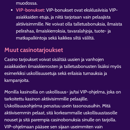
muodossa.
VIP-bonukset
: VIP-bonukset ovat eksklusiivisia VIP-
asiakkaiden etuja, ja niitä tarjotaan vain pelaajista
aktiivisimmille. Ne voivat olla talletusbonuksia, ilmaista
pelirahaa, ilmaiskierroksia, tavaralahjoja, tuote- ja
matkapalkintoja sekä kaikkea siltä väliltä.
Muut casinotarjoukset
Casino tarjoukset voivat sisältää uusien ja vanhojen
asiakkaiden ilmaiskierrosten ja talletusbonusten lisäksi myös
esimerkiksi uskollisuusetuja sekä erilaisia turnauksia ja
kampanjoita.
Monilla kasinoilla on uskollisuus- ja/tai VIP-ohjelma, joka on
tarkoitettu kasinon aktiivisimmille pelaajille.
Uskollisuusohjelma perustuu usein tasonousuihin. Mitä
aktiivisemmin pelaat, sitä korkeammalle uskollisuustasolle
nouset ja sitä parempia casinobonuksia sinulle on tarjolla.
VIP-ohjelmaan pääsee sen sijaan useimmiten vain