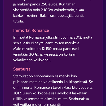
ja maksimipanos 250 euroa. Kun tähän
yhdistetään noin 2 100:n voittokerroin, alkaa
kaikkein kovimmillakin kasinopelaajilla puntit
tutista.
Immortal Romance
Immortal Romance julkaistiin vuonna 2012, mutta
sen suosio ei näytä laantumisen merkkejä.
Maksimivoitto on 12 150 kertaa panoksesi
(enintään 30 €), ja kyseessä on korkean
volatiliteetin kolikkopeli.
Starburst
Starburst on erinomainen esimerkki, kun
puhutaan matalan volatiliteetin kolikkopeleistä. Se
on Immortal Romancen tavoin klassikko vuodelta
2012. Usein kolikkopeleissä symbolit lasketaan
rullilla vasemmalta oikealle, mutta Starburstissa
voit voittaa molempiin suuntiin.