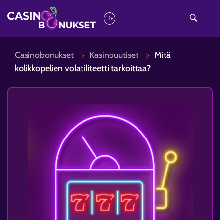
Casinobonukset
Kasinouutiset
Mitä
kolikkopelien volatiliteetti tarkoittaa?