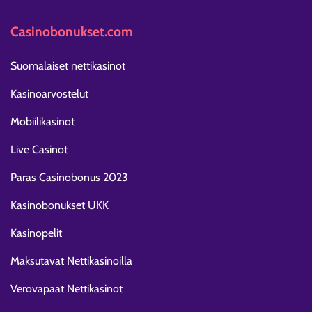
Casinobonukset.com
Suomalaiset nettikasinot
Kasinoarvostelut
Mobiilikasinot
Live Casinot
Paras Casinobonus 2023
Kasinobonukset UKK
Kasinopelit
Maksutavat Nettikasinoilla
Verovapaat Nettikasinot