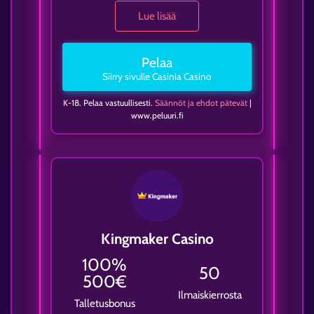
Lue lisää
Pelaa
Siirry sivulle Casinia Casino
K-18. Pelaa vastuullisesti.
Säännöt ja ehdot pätevät
|
www.peluuri.fi
Tietoa kasinosta
URL
https://casinia.com/en/
Puhelin
Sähköposti
support@casinia.com
Valuutat
EUR
Kingmaker Casino
Lisenssi
Curacao
Uusi kasino?
Ei
100%
50
500€
Ilmaiskierrosta
Talletusbonus
Kasinon palvelut